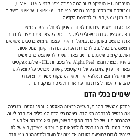
מעבדות HL מעניקה לעור הגנה כפולה מפני קרני UVA ו-UVB,
ומבוססת על מסנני קרינה גבוהים במיוחד – 18 SPF ו- 36 SPF, בשילוב
עם מגן שמש, הפועל לחסימת הקרינה.
אם כעבור מספר שבועות לאחר ההיריון לא חלה הטבה במצב
הפיגמנטציה, סדרת טיפולי פילינג עדין יכולה לשפר את המצב ולהבהיר
את הכתמים באופן ניכר. במהלך ההיריון עצמו, שימוש ברכיבים מסוימים
המשמשים בפילינגים להבהרת העור, בהם הידרוקינון ופנול אסור.
ואולם, קיימים פילינגים עדינים מאוד, שניתן להשתמש בהם אפילו
בהיריון, כמו לדוגמה Alpha Peel של מעבדות HL – פילינג אפקטיבי
מאוד אך עדין שמבוצע על ידי קוסמטיקאיות, ומבוסס על קומפלקס
ייחודי של חומצות אלפא הידרוקסי המופקות מפירות, ומיועדת
להבהרת העור, ליצירת גוון עור אחיד ולשיפור מרקם העור.
שינויים בכלי הדם
בחלק מהנשים ההרות, העלייה ברמות האסטרוגן והפרוגסטרון מגבירה
את הנטייה להרחבת כלי הדם, ביניהם כלי הדם המובילים את הדם לעור.
להתרחבות זו של כלי הדם תפקיד חשוב, שכן היא מזרימה אל העור
רכיבי הזנה ולחות הגורמים לו להיראות קורן ובריא. מאידך, היא עלולה
לעתים לגרום להופעת נקודות אדומות על העור ולהסתמנות נימי הדם