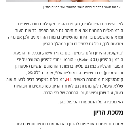
על מה חשוב להקפיד וממה חשוב להימנע? עור הפנים בהריון
לצד השינויים הפיזיולוגיים, תקופת ההריון מקפלת בתוכה שינויים
הורמונאליים הנותנים את אותותיהם גם בעור הפנים. בריאות העור
ומראהו מושפעים בין היתר מהשינויים ברמות ההורמונים ולכן אם נהיה
מודעות לכך, נוכל גם לטפל בו נכון במהלך ההריון.
"בתקופת ההיריון חלים שינויים רבים בגוף האישה, ובכלל זה הופעת
הורמון ההיריון (Beta-hCG) – הורמון ייחודי להיריון המיוצר על ידי
העובר והשלייה, כמו גם עלייה ברמות ההורמונים הנשיים (אסטרוגן
ופרוגסטרון) בדם. שינויים הורמונליים אלו", אומרת
בלה גאי
,
קוסמטיקאית מוסמכת ראשית
HL
, "מובילים במקרים רבים לבעיות עור,
שללא טיפול, חלקן נותרות גם לאחר ההריון, כמו כתמים והתכהויות
בעור, עור שמן ופצעים, וכן הרחבה של כלי הדם".
גאי מסבירה על התופעות והטיפול בהן:
מסכת הריון
אחת התופעות האופייניות להריון היא הופעת כתמים חומים בעור