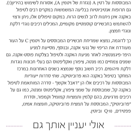
המבוססות על רטין A (נגזרת של ויטמין A), אסורות לשימוש בהיריון(!).
גם תרופות אנטיביוטיות בבליעה המשמשות במקרים רבים לטיפול
באקנה אינן ניתנות לרוב לנשים הרות. במקום טיפולים אלו, ניתן ורצוי
להשתמש בתכשירים קוסמטיים מקומיים, המכילים רכיבים נוגדי דלקת
ונוגדי חמצון.
כך לדוגמה, נמצא שמריחת תכשירים המבוססים על ויטמין C על העור
מעודדת את הריפוי של נגעי אקנה, ובנוסף, מסייעת למניע
היפר-פיגמנטציה לאחר מניעת האקנה ולטיפול בצלקות פוסט-אקנה. גם
שמנים צמחיים כמו מנטה, ציפורן ואקליפטוס הם בעלי תכונות נוגדות
דלקת וזיהומים. רכיב חשוב נוסף שנמצא בשנים האחרונות במרכז
המחקר בטיפול באקנה הוא פרוביוטיקה. שתי סדרות ייעודיות
המבוססות על רכיבים אלו הן "דאבל אקשן" – סדרה המותאמת לטיפול
באקנה קל, שמבוססת על שמני ציפורן, אקליפטוס ומנטה, כמו גם על
רכיבים מרגיעים, בהם קלמין ותמציות קמומיל וקמפור, וסדרת
"פרוביוטיק", המבוססת על תמצית פרוביוטיקה, חומצות אמינו,
פפטידים, Q10 וביוטין.
אולי יעניין אותך גם