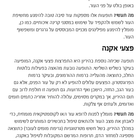
באופן בולט על פני העור.
מה תעשי?
תופעות אלו מספקות עוד סיבה טובה להימנע מחשיפת
העור לשמש ולהקפיד על שימוש במסנני קרינה איכותיים. כמו כן,
מומלץ להימנע מפילינגים מכניים המבוססים על גרגרים ומשפשוף
העור.
פצעי אקנה
תופעה שכיחה נוספת בהיריון היא התפרצות פצעי אקנה, המופיעה
בעיקר בשליש השלישי. התופעה נובעת מהאצה בפעילות בלוטות
החלב, כתוצאה מהעלייה ברמות ההורמונים, ובעיקר ברמות
הפרוגסטרון. הפצעים עלולים להופיע לא רק על עור הפנים, אלא גם
בעור הגב, החזה, הישבן ואף הזרועות. גם תופעה זו חולפת לרוב עם
תום ההיריון, אך במקרים מסוימים, עלולה להותיר אחריה כתמים חומים
ואדומים, ולעתים אף צלקות.
מה תעשי?
מומלץ לפנות לרופא עור ו/או לקוסמטיקאית מומחית, כדי
לאבחן את מצב העור ולהתאים טיפול בתכשירים המותרים לשימוש
במהלך ההיריון. בשל חשש מטרטוגניות (גרימת מומים לעובר) כתוצאה
מספיגה למחזור הדם, תרופות המרשם המקובלות לטיפול באקנה,