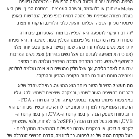
הפנים. הפרעת עור זו מכונה בשפה הרפואית – מלאזמה (ביוונית
Melas = שחור) או כלואזמה, ובשפה העממית – "מסכת הריון", שכן היא
בעלת תצורה אופיינית של מסכה דמוית כנפי פרפר, הנפרשות באופן
סימטרי מכיוון השפה העליונה והאף, כלפי הלחיים, הרקות והמצח.
"הגורם העיקרי לתופעה היא העלייה ברמות האסטרוגן, שבתורה
מעודדת יצירה מוגברת של פיגמנט המלנין בעור. מסיבה זו, היא שכיחה
יותר אצל נשים בעלות עור כהה, שעורן מייצר באופן טבעי יותר מלנין
(אם כי היא מופיעה לעתים גם אצל נשים בהירות) ואצל נשים המרבות
להיחשף לשמש. ברוב המקרים מסכת הפרפר נעלמת תוך מספר
שבועות לאחר הלידה, אך אצל חלק מהנשים היא אינה נעלמת לחלוטין,
ומותירה חותם בעור גם בתום תקופת ההריון וההנקה".
מה תעשי?
הטיפול הטוב ביותר הוא המניעה. רצוי להשתדל שלא
להרבות בחשיפת העור לשמש, ובמקרה שיוצאים לשמש, להגן עליו
באמצעות שימוש מוקפד במסנני קרינה. על פי הנחיות ה-FDA –
הרשות האמריקנית למזון ותרופות, יש לוודא שהתכשיר שבוחרים הוא
רחב טווח ומספק הגנה הן בפני קרינת ה-UVA, והן בפני קרינת ה-
UVB, ושהוא בעל מקדם הגנה ( (SPFשל 15 לפחות, ולמי שמשתייך
לקבוצות סיכון, או במקרים שבהם בפעילות מתמשכת מחוץ לבית –
בעל מקדם הגנה של 30 לפחות. כך לדוגמה, סדרת תכשירי סנברלה של