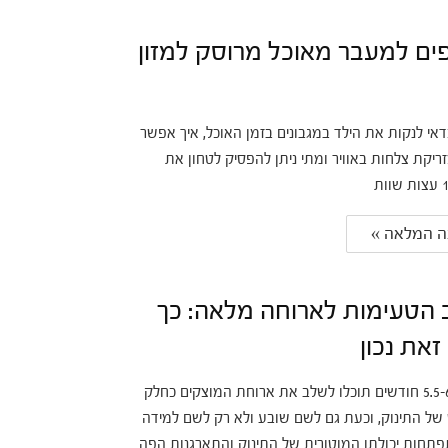
יפים למעבר מאוכל מרוסק למזון
אי לנקות את הילד במגבונים בזמן האוכל, איך אפשר
ריקת צלחות באוויר ומתי ניתן להפסיק לטחון את
 המלאה » 
הטעימות לארוחה מלאה: כך
את נכון
סביב גיל 5.5-6 חודשים תוכלו לשלב את ארוחת המוצקים כחלק
ל התינוק, וכעת גם לשם שובע ולא רק לשם למידה
תפתחות יכולתו המוטורית של התינוק והתארגנות הפה