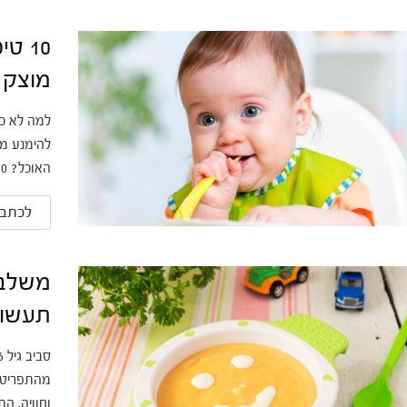
10 ט
מוצק
למה לא כד
להימנע מז
האוכל? 10 עצות שוות
לכתבה
משלב 
תעשו ז
מהתפריט ש
וחוויה. ה