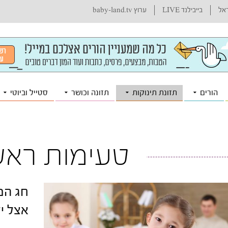
ראל
בייבילנד LIVE
ערוץ baby-land.tv
הורים
תזונת תינוקות
תזונה וכושר
סטייל וביוטי
טעימות ראש
אצל י