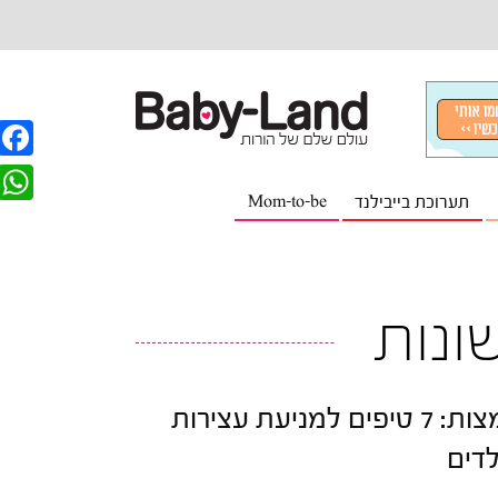
F
תערוכת בייבילנד
Mom-to-be
a
W
c
h
e
a
ונות
b
t
o
s
o
A
חג המצות: 7 טיפים למניעת עצירות
k
p
לדים
p