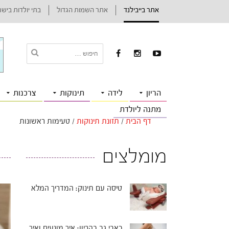
אתר בייבילנד
אתר השמות הגדול
בתי יולדות ביש
הריון
לידה
תינוקות
צרכנות
מתנה ליולדת
דף הבית
/
תזונת תינוקות
/
טעימות ראשונות
מומלצים
טיסה עם תינוק: המדריך המלא
כאבי גב בהריון: איך מונעים ואיך