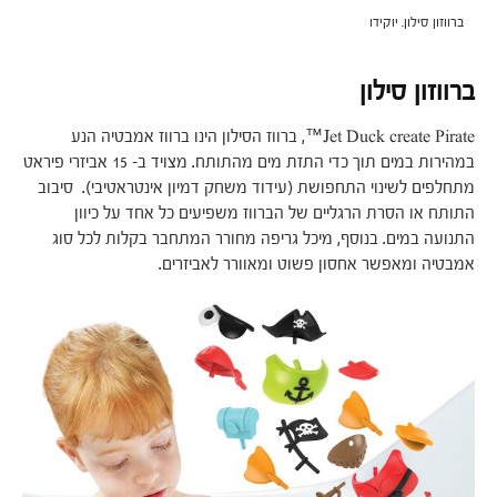
ברווזון סילון. יוקידו
ברווזון סילון
Jet Duck create Pirate™, ברווז הסילון הינו ברווז אמבטיה הנע
במהירות במים תוך כדי התזת מים מהתותח. מצויד ב- 15 אביזרי פיראט
מתחלפים לשינוי התחפושת (עידוד משחק דמיון אינטראטיבי). סיבוב
התותח או הסרת הרגליים של הברווז משפיעים כל אחד על כיוון
התנועה במים. בנוסף, מיכל גריפה מחורר המתחבר בקלות לכל סוג
אמבטיה ומאפשר אחסון פשוט ומאוורר לאביזרים.