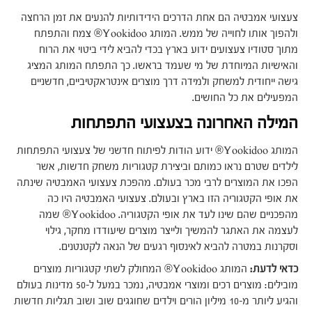
צעצועי אמבטיה הם אחת הדרכים הידידותיות להנעים את זמן הרחצה
ולהפוך אותו לחוייה של ממש. המותג Yookidoo® צמח והתפתח
מתוך סטודיו צעצועים ידוע בארץ בכדי להביא לידי ביטוי את הרוח
והאישיות המיוחדת של מי שעמד בראשו. כך התפתח המותג המציג
גישה ייחודית למשחק ולמידה דרך מוצרים אינטראקטיביים, חדשניים
המפעילים את כל החושים.
המילה האחרונה בצעצועי התפתחות
המותג Yookidoo® ידוע הודות לפיתוח חדשני של צעצועי התפתחות
לילדים שטרם נראו כמותם וביצירת קטגוריות משחק חדשות, אשר
הפכו את המוצרים לרבי מכר בעולם. מהפכת צעצועי האמבטיה שינתה
את אופי הקטגוריה הזו בארץ ובעולם. צעצועי האמבטיה היו כה
מהפכניים שהם שינו לעד את אופי הקטגוריה. Yookidoo® שמה
לעצמה את האתגר להמשיך ולייצר מוצרים שיעודדו מחקר, גילוי
וסקרנות במטרה להביא לאינסוף רגעים של הנאה לקטנטנים.
כדאי לדעת:
המותג Yookidoo® המחולק לשתי קטגוריות מוצרים
מובילים: מוצרים רכים ומוצרי אמבטיה, נמכר במעל ל-50 מדינות בעולם
והגיע ליותר מ-10 מיליון הורים וילדים שחוגגים שוב ושוב תגליות חדשות