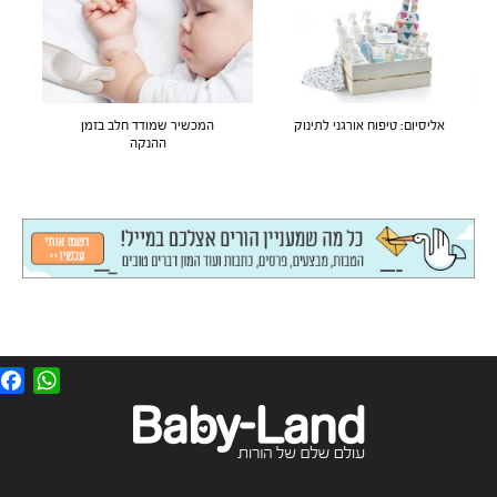
אליסיום: טיפוח אורגני לתינוק
המכשיר שמודד חלב בזמן
ההנקה
F
W
a
h
c
a
e
t
b
s
o
A
o
p