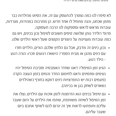
טיפים לטיפול בכינים מאת פרופ' רולידר
לא סיפרו לנו כמה נצטרך להתעסק עם זה. את הסיוט מהילדות כבר
מזמן שכחנו, והנה מתחיל לו אחד חדש. הן מתרבות במהירות, מגרדות,
עוברות מראש לראש ומספקות לנו הרבה תעסוקה.
פרופ' רולידר נותן שלושה טיפים חשובים לטיפול נכון בכינים, ויש גם
כמה עובדות מעניינות על היצורים הקטנים שעל ראשי הילדים שלנו.
נכון, כינים זה מדבק, אבל גם הלחץ שלכם. הורים, הילדים חזרו
עם כינים מהגן או מבית הספר? הישארו רגועים וזכרו: הורה רגוע
– הילד רגוע.
הגיע זמן הטיפול? דאגו שחדר האמבטיה וסביבת הטיפול יהיו
נעימים ומזמינים ודאגו לחימום החדר והמים בזמן העונה הקרה
(פעמים רבות יש התפרצויות כינים דווקא בחורף כשהילדים
נשארים לשחק בגן או בכיתה).
גם טיפול בכינים הוא הזדמנות לזמן איכות עם הילדים. נצלו את
זמן הטיפול לשיחה משותפת, שתפו את הילדים על היום שעבר
עליכם ותופתעו לראות איך זה יגרום להם לשתף אתכם ביום
שעבר עליהם.