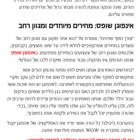
בנוסף, אינפוגן הוא מקור ידע לגבי מפעילים, ספקי יום הולדת מדריכי
הורים, שינה והנקה ונותנת להורה מבחר גדול של מדריכים ומידע
מפורט עליהם.
אינפוגן שופס: מחירים מיוחדים ומגוון רחב
"צורך נוסף שזיהינו", אומרת טל "הוא אתר מקוון עם מגוון רחב של
מוצרים במחירים אטרקטיביים לגילאי לידה עד שש: מוצצים, בקבוקים,
אלבומים ומגוון רחב של צעצועים במחירים מפתיעים. ב
אינפוגן שופס
אנחנו תורמים 5% מהקניה עבור עמותה שיקרה ללבו של הגולש".
"בחודשים האחרונים אנחנו חווים לחץ ומתח מהמון הורים אשר
מתקשרים למוקד שלנו ומביעים חשש לרשום את ילדם לגן עקב מקרי
ההתעללות שפורסמו בתקשורת לאחרונה. לאינפוגן יש תווי איכות אשר
מומלץ לשים לב ולבדוק האם הם קיימים בגן הילדים שאתם בודקים
עבור הילד שלכם. אנחנו מאמינים כי אנו ההורים צריכים להיות ערבים זה
לזה, ולכן עלינו להמליץ על הגן שלנו ולספר עליו כמה שיותר, בכדי
שהורה מתעניין יוכל לקבל את המידע ולקחת אותו בחשבון".
בתערוכת בייבילנד כל הורה אשר יוריד את האפליקציה של אינפוגן יקבל
במתנה מחברת WOW 10 תמונות פולרואיד מתנה.