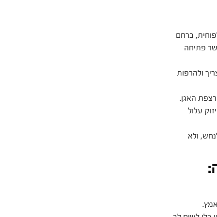
וחית, ברחם
פשר פתיחה
ריך ולהרפות
רצפת האגן.
זוק עלול
נחש, ולא
:
מץ.
 בלי לשים לב.