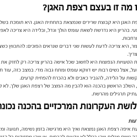
 מה זו בעצם רצפת האגן?
ת האגן היא קבוצת שרירים שנמצאת בתחתית האגן. היא תומכת בשלפ
עי. בהריון היא נדרשת לשאת עומס הולך וגדל, ובלידה היא צריכה לא
רחבות.
מר, היא צריכה לדעת לעשות שני דברים שנראים הפוכים: להתכווץ כשצ
ריך.
 הטעויות הנפוצות היא לחשוב שכל אישה בהריון צריכה רק לחזק את 
על, אצל נשים רבות יש דווקא עומס ומתח גבוה מדי. במצב כזה, עוד חי
שות על הלידה, להגביר כאבים ולא בהכרח להפחית קרעים.
, השלב הראשון בהכנה הוא להבין מה המצב של רצפת האגן שלך. לא ל
תיק תרגילים מהרשת.
ושת העקרונות המרכזיים בהכנה נכונה
עות
ת איפה רצפת האגן נמצאת ואיך היא מרגישה בזמן נשימה, תנועה ומא
ה נשים מגלות שהן בכלל לא יודעות להרפות, או שהן מחזיקות כל הזמן