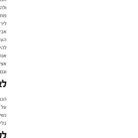
ולה
מחקרים
ליר
אבל
העי
להי
אנח
אצל
וגם
לא
הכנ
על 
נשי
בלי
לס