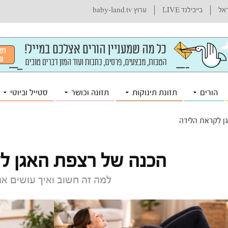
ראל
בייבילנד LIVE
ערוץ baby-land.tv
הורים
תזונת תינוקות
תזונה וכושר
סטייל וביוטי
ן לקראת הלידה
הכנה של רצפת האגן ל
למה זה חשוב ואיך עושים את 