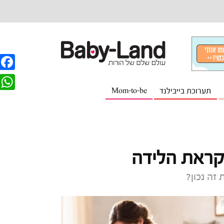
F
תערוכת בייבילנד
Mom-to-be
a
W
c
h
e
a
b
t
קראת הלידה
o
s
o
זה נכון?
A
k
p
p