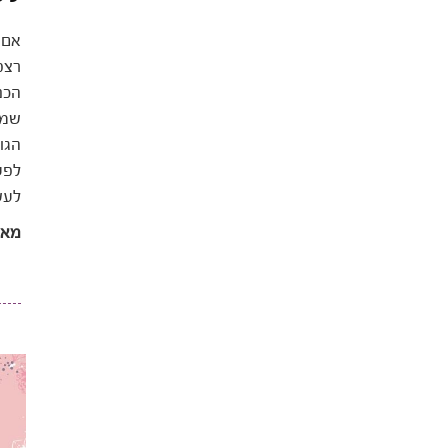
אם 
רצפ
הכנ
שמנ
הגו
לפע
לעש
מאת