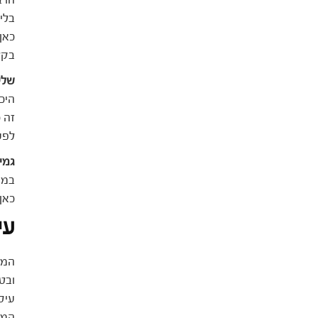
בלי
כאן
בקל
שלי
היכ
זה 
לפע
גמי
במה
כאן
עי
המט
ובט
עיסו
המט