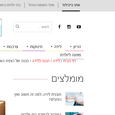
אתר בייבילנד
אתר השמות הגדול
בתי יולדות ביש
הריון
לידה
תינוקות
צרכנות
מתנה ליולדת
דף הבית
/
לידה
/
הכנה ללידה
/
הכנה של רצפת האג
מומלצים
תוכנית לידה: למה זה חשוב ואיך
כותבים?
המדריך לבחירת בית יולדות