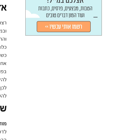
אז
רצפ
ובמ
והת
כלו
כשצ
אחת
בפו
להק
לכן
להע
של
מוד
לדע
הרב