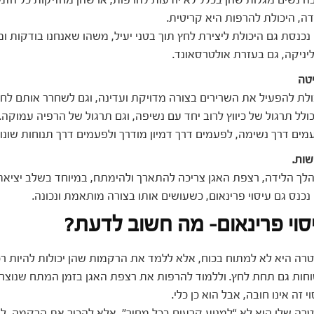
דה, היכולת להרפות היא קריטית.
 נכנסת גם היכולת ליצירת לחץ תוך בטני יעיל, משהו שאנחנו בודקות ו
יניקה, גם בעזרת אולטרסאונד.
טה
ולת להפעיל את השרירים בצורה מדויקת ועדינה, וגם לשחרר אותם לחלו
כולל תרגול של כיווץ לרוב יחד עם נשיפה, וגם תרגול של הרפיה עמוקה.
מים דרך נשימה, לפעמים דרך דמיון מודרך ולפעמים דרך תנוחות שונו
שות.
לך הלידה, רצפת האגן צריכה להתארך ולהימתח, במיוחד בשלב יציאת
 נכנס גם עיסוי פרינאום, כשעושים אותו בצורה מותאמת ונכונה.
סוי פרינאום- מה חשוב לדעת?
רה היא לא למתוח בכוח, אלא ללמד את הרקמות שהן יכולות להיות רכ
וחות גם תחת לחץ. וללמוד להרפות את רצפת האגן בזמן המתח שנוצר.
י זה אינו חובה, אבל הוא כן כלי.
רה שלו היא לא “למנוע קרעים בכל מחיר", אלא להכיר את הרקמה, ל