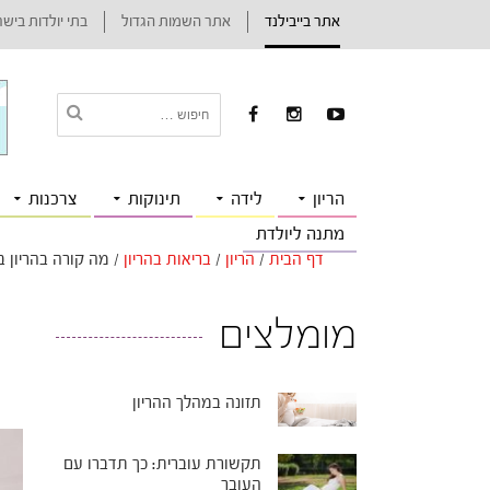
אתר בייבילנד
אתר השמות הגדול
בתי יולדות ביש
הריון
לידה
תינוקות
צרכנות
מתנה ליולדת
דף הבית
/
הריון
/
בריאות בהריון
/
מה קורה בהריון 
מומלצים
תזונה במהלך ההריון
תקשורת עוברית: כך תדברו עם
העובר