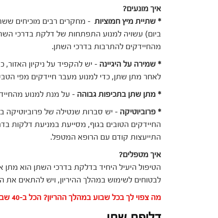
איך מונעים?
* שתיית מיץ חמוציות
– מחקרים רבים מוכיחים ששתיי
ביום) עשויה למנוע התפתחות של דלקת בדרכי השת
מהחיידקים להתרבות בדרכי השתן.
* שמירה על היגיינה
– יש להקפיד על ניקיון האזור, 
לאחר מתן שתן, כדי למנוע מעבר חיידקים מפי הטבע
* מתן שתן בתכיפות גבוהה
– על מנת למנוע מהחייד
* פרוביוטיקה
– יש סברות שנטילה של פרוביוטיקה במ
החיידקים הטובים בגוף, מסייעת במניעת דלקות בדר
התייעצות קודם עם הרופא המטפל.
איך מטפלים?
הטיפול היעיל היחיד בדלקת בדרכי השתן הוא מתן אנ
לבטוחים לשימוש במהלך ההיריון, ויש להתאים את הטי
מה צפוי לך בכל שבוע במהלך ההריון? הכל ב-40 שבועות הריון>>
דליפת שתן