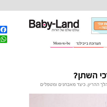
F
תערוכת בייבילנד
Mom-to-be
a
W
c
h
e
a
b
t
כי השתן?
o
s
o
לך ההריון. כיצד מאבחנים ומטפלים
A
k
p
p