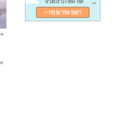
אילוס
מע