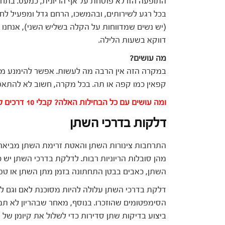
התופעה הזו לא פוסחת על אף הריונית, כמעט. בתחילת 
בכל רגע לשירותים, ובהמשכו, הרחם גדל ומפעיל לח
(יש נשים שמדווחות על הקלה בשליש השני), אנחנו מ
דווקא בשעות הלילה.
מה עושים?
במקרה הזה אין הרבה מה לעשות. אפשר להימנע מ
קפאין כמו קפה או תה. בכל מקרה, חשוב לא להתאפק
ומה עושים עם כל הבחילות האלה? קבלי 10 דרכים להקלה על בחילות בהריון>>
דלקות בדרכי השתן
התרחבות צינורות השתן והאטת זרימת השתן מביאה 
מהן סובלות הריוניות רבות. לדלקת בדרכי השתן יש
השתן, כאבים בבטן התחתונה בזמן מתן השתן או ט
דלקת בדרכי השתן עלולה להיות מסוכנת לאם וגם לעו
הסימפטומים שהוזכרו. בנוסף, מאחר שבהריון לא תמ
ביצוע בדיקות שתן סדירות כדי לשלול את קיומן של 