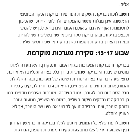
אליה.
חשוב לזכור:
בדיקת השקיפות העורפית ובדיקת הסקר הביוכימי
הראשונה אינן מגלות 100% מהמקרים, ולחילופין – ייתכן שהסיכון
לתסמונת דאון יהיה גבוה, אולם העובר הינו בריא. לכן יש להמשיך
ולבצע בדיקות, ובהן בדיקת סקר ביוכימי שני בשליש השני להריון,
ובמידת הצורך בדיקות נוספות כגון בדיקת מי שפיר וסיסי שליה.
שבוע 13-17: סקירת מערכות מוקדמת
בבדיקה זו נבדקות המערכות בגוף העובר ותפקודן, והיא נועדה לאתר
מומים שונים. זוהי בדיקה שנעשית בדרך כלל בצורה וגינלית. היא אורכת
כחצי שעה ובודקת בצורה יסודית רשימה של מערכות, ובהן הגולגולת
והמוח, ארובות העיניים והשפתיים, הריאות, 4 מדורי הלב, קיבה, כליות,
חבל הטבור וחיבורו לעובר, עמוד השדרה ומערכות ואיברים נוספים. כמו
כן בבדיקה זו נבדקים מיקום השלייה, כמות מי השפיר, תנועות עובר
ודופק העובר, וניתן בבדיקה זו אף לקבוע את מינו של העובר, אך לא
באופן מוחלט.
חשוב לדעת שלא כל המומים ניתנים לגילוי בבדיקה זו. בהמשך ההריון
(בין השבוע ה-19 ל-25) מתבצעת סקירת מערכות נוספת, הבודקת