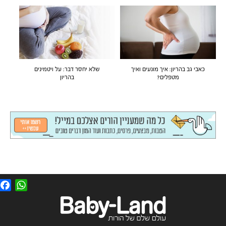
כאבי גב בהריון: איך מונעים ואיך
שלא יחסר דבר: על ויטמינים
מטפלים?
בהריון
F
W
a
h
c
a
e
t
b
s
o
A