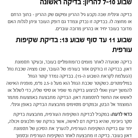
שבוע 7-10 להריון: בדיקה ראשונה
בדיקה וגינלית שבה נקבע גיל ההריון ומיקום שק ההריון – בתוך הרחם
או מחוצה לו. בבדיקה זו נבדק ונמדד גם דופק העובר וניתן לגלות האם
מדובר בעובר יחיד או בהריון מרובה עוברים.
שבוע 11 עד סוף שבוע 13: בדיקת שקיפות
עורפית
בדיקה שנועדה לאתר מומים כרומוזומליים בעובר, ובעיקר תסמונת
דאון. בבדיקה זו בודקים אזור בעורפו של העובר, שבו מצויה שכבת נוזל
(הנעלמת לקראת השבוע ה-15). בבדיקה נמדד קוטר הנוזל
במילימטרים. כשקוטר שכבת הנוזל הוא מעל 2.5-3 מ"מ, מופנית האישה
להמשך ייעוץ ואולי לביצוע בדיקת מי שפיר או סיסי שליה, כדי לשלול או
לאשש את החשד לתסמונת דאון. הבדיקה מתבצעת באמצעות מתמר
המוצמד אל הבטן, ובמקרים מסוימים מתבצעת הבדיקה באופן וגינלי.
כדאי לדעת:
במקביל לבדיקת השקיפות העורפית, מתבצעת בדיקת
סקר ביוכימי, שהיא בדיקת דם לאישה, אשר בודקת שני חלבונים ויכולה,
יחד עם בדיקת השקיפות העורפית, להעריך את הסיכון של תסמונת
דאון בעובר. בדיקה זו מתבצעת לאחר השקיפות העורפית ובסמוך