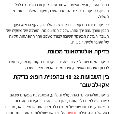
גדילת העובר, והיא מסייעת באיתור עובר קטן או גדול יחסית לגיל
ההריון. בבדיקה זו נבדקים גם מצג העובר, מיקום השליה וכמות מי
השפיר.
בבדיקה זו נמדדים קוטר דו רקתי של הגולגולת, היקף הראש, היקף
הבטן ואורך עצם ירך אחת. שקלול הנתונים נותן הערכה של משקלו של
העובר. הערכת המשקל חשובה לצורך מעקב אחר התפתחות תקינה
של העובר ולאיתור בעיות.
בדיקת אולטרסאונד מכוונת
בדיקה המתבצעת לפי צורך שעלה בעקבות בדיקות קודמות, שנועדה
לבדוק מערכות מסוימות, איבר מסוים או את מצב העובר.
בין השבועות 18-22 ובהפניית רופא: בדיקת
אקו-לב עובר
בדיקת אולטרסאונד בטנית (ולא וגינלית), המתבצעת במקרים שבהם
קיים חשש למום בלב העובר, כגון חשד שעלה בסקירת המערכות
הראשונה, עבר תורשתי של מומים בלב מצד האם או מצד האב, מחלות
רקע של האם, נטילת
תרופות
על ידי האם שעלולות לפגוע בהתפתחות