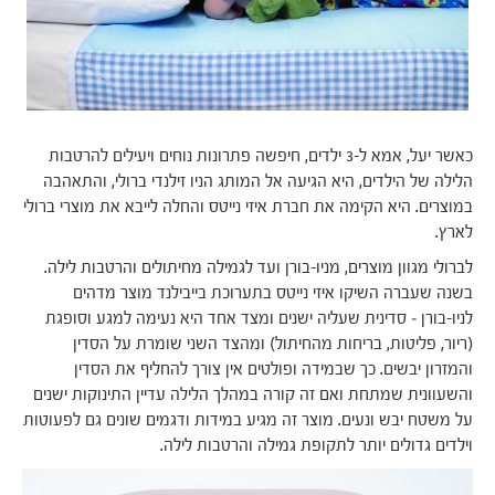
כאשר יעל, אמא ל-3 ילדים, חיפשה פתרונות נוחים ויעילים להרטבות
הלילה של הילדים, היא הגיעה אל המותג הניו זילנדי ברולי, והתאהבה
במוצרים. היא הקימה את חברת איזי נייטס והחלה לייבא את מוצרי ברולי
לארץ.
לברולי מגוון מוצרים, מניו-בורן ועד לגמילה מחיתולים והרטבות לילה.
בשנה שעברה השיקו איזי נייטס בתערוכת בייבילנד מוצר מדהים
לניו-בורן – סדינית שעליה ישנים ומצד אחד היא נעימה למגע וסופגת
(ריור, פליטות, בריחות מהחיתול) ומהצד השני שומרת על הסדין
והמזרון יבשים. כך שבמידה ופולטים אין צורך להחליף את הסדין
והשעוונית שמתחת ואם זה קורה במהלך הלילה עדיין התינוקות ישנים
על משטח יבש ונעים. מוצר זה מגיע במידות ודגמים שונים גם לפעוטות
וילדים גדולים יותר לתקופת גמילה והרטבות לילה.