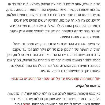
הביתית שלנו, אתם יכולים לעטוף את התינוק באמצעות חיתולי בד או
שמיכות שנועדו לקשירה, אשר מספקים הגנה ותחושה עוטפת. כמו כן,
גם אנחנו המבוגרים מתקשים להירדם בסביבה מוארת, רועשת ומלאת
גירויים, לכן צרו תאורה עמומה, החלישו רעשים קוליים (לא חייבים
דממה מוחלטת שכן הוא רגיל לרחשי לידה של האם, ורעשי הסביבה
השונים בהם שרתה בתקופת ההיריון, ונסו להוסיף נענוע עדין שיקנה
תחושה רחמית מוגנת ונעימה.
הכי חשוב שההורה הטרי יזכור כי מדובר בתקופה זמנית, וכי מעגלי
הוויסות והשינה של התינוק אינם סדירים וייקח להם זמן עד שיקבלו
צורה נכונה שמתאימה לחיינו הבוגרים. אז מנה הוגנת של סבלנות, רצון
להכיל ולהכיר במעגלי השינה הכה לא מוסדרים של התינוק, בצורך שלו
בסביבה רחמית חמה ואוהדת, ולכל אלה תוכלו עם הזמן להוסיף גם
שיטות חינוך שמתאימות לכם ברמה האישית.
-על התפתחות קוגנטיבית עד גיל חצי שנה – כל ההסברים בכתבה>>
אימהות על הקצה
לא מעט אימהות מגיעות לשלב שבו הן "לא יכולות יותר", הן מרגישות
על הקצה, רמת העייפות מכריעה אותן והן נופלות שדודות לצד בכי
התינוק שאינו מצליח לווסת את תחושותיו החדשות.
הורים
טריים