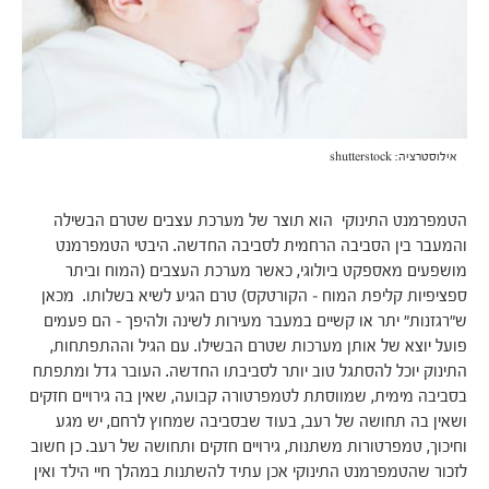
אילוסטרציה: shutterstock
הטמפרמנט התינוקי הוא תוצר של מערכת עצבים שטרם הבשילה
והמעבר בין הסביבה הרחמית לסביבה החדשה. היבטי הטמפרמנט
מושפעים מאספקט ביולוגי, כאשר מערכת העצבים (המוח וביתר
ספציפיות קליפת המוח – הקורטקס) טרם הגיע לשיא בשלותו. מכאן
ש"רגזנות" יתר או קשיים במעבר מעירות לשינה ולהיפך – הם פעמים
פועל יוצא של אותן מערכות שטרם הבשילו. עם הגיל וההתפתחות,
התינוק יוכל להסתגל טוב יותר לסביבתו החדשה. העובר גדל ומתפתח
בסביבה מימית, שמווסתת לטמפרטורה קבועה, שאין בה גירויים חזקים
ושאין בה תחושה של רעב, בעוד שבסביבה שמחוץ לרחם, יש מגע
וחיכוך, טמפרטורות משתנות, גירויים חזקים ותחושה של רעב. כן חשוב
לזכור שהטמפרמנט התינוקי אכן עתיד להשתנות במהלך חיי הילד ואין