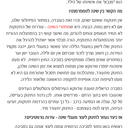
הוא "מנבא" את אישיותו של הילד.
מה הקשר בין שינה לטמפרמנט?
אין תינוקות שאינם ישנים, זכרו זאת כעובדה, במחזור הפיזיולוגי שלנו,
אם לא נישן נמות. הבעיה היא ש
מחזורי השינה
– עוררות של התינוקות
לא תמיד תואמים ונוחים להורים, מה שיוצר קושי רב בהסתגלות ההורית
יותר מההסתגלות התינוקית. הורה סבלני אשר ישתדל להרגיל את
התינוק שלו לישון במעגלי הלילה יותר מאשר במעגלי היום, ייהנה מקציר
הפירות. כן חשוב וצריך לזכור שברחם אין יום ולילה. העובר ישן וער
במחזורים שונים מאלה שמתקיימים בסביבה החוץ רחמית. לא מעט
אימהות יספרו שדווקא שהן מנסות למצוא את זמן השינה שלהן,
התינוק מתעורר, ומתהלכות עם תחושת תסכול שתורמת גם היא לא
מעט לעייפות הכה אופיינית לתקופה הראשונה שלאחר הלידה.
הסברה הריאלית טוענת שדווקא העירסולים והטלטולים העדינים
שהעובר חש בתוך הרחם – מרדימים אותו. לכן נדנוד התינוק בעריסה,
סל קל, עגלה או הנסיעה ברכב – כל כך עוזרים בהרדמת תינוקות, תגיעו
הביתה, תרצו לנוח בעצמכם – התינוק יתעורר מיד.
אז כיצד נעזור לתינוק ליצור מעגלי שינה – עירות נורמטיביים?
ראשית בואו נחזור לסביבה הרחמית וננסה ליצור אותה גם בסביבה