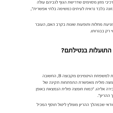
כיבי מזון מסוימים שדרישת הגוף לגביהם עולה
ונה בלבד נראית לעיתים כמשימה בלתי אפשרית",
ניעת מחלות ותופעות שונות בקרב האם, העובר
 רק בבגרותו.
 התועלות בנטילתם?
את וודאי כבר מכירה אותה, חומצה פולית, המשתייכת למשפחת הויטמינים מקבוצה B, החשובה
ל חומצה פולית מאפשרת התפתחות תקינה של
רה אליהו. "כמות חומצה פולית הנמצאת באופן
ההריון".
ודאי שבמהלך ההריון מומלץ ליטול תוסף המכיל