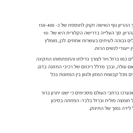
על אף המיתוס הותיק "אוכלת בשביל שניים", במהלך ההריון גוף האישה זקוק לתוספת של כ- 150-400
קלוריות ליום בלבד, כמות המשתנה בהתאם לשלב ההריון. סך העלייה בדרישה הקלורית היא של 10-
רלים גבוהה לעיתים בעשרות אחוזים. לכן, מומלץ
יעודי לנשים הרות.
לים כמו ברזל ויוד לצורך גדילתו והתפתחותו התקינה
 עולה, ובכך מדלל ריכוזם של רכיבי התזונה בדם.
מכל קבוצות המזון ולגוון בין המזונות בכל
נערכו ברחבי העולם מסכימים כי ישנו יתרון ברור
של חומצה פולית וברזל בלבד: הפחתה בסיכון
לידה נמוך של התינוק.