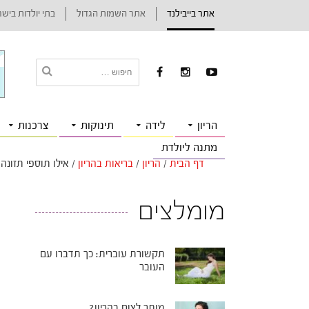
אתר בייבילנד
אתר השמות הגדול
בתי יולדות ביש
הריון
לידה
תינוקות
צרכנות
מתנה ליולדת
דף הבית
/
הריון
/
בריאות בהריון
/
אילו תוספי תזונה
מומלצים
תקשורת עוברית: כך תדברו עם
העובר
מותר לצום בהריון?