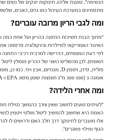
הנשימה", טוענת אליהו. תינוקות יונקים של נשים ש
מתסמינים במערכת העיכול כמו גזים, כאבים, שלשולי
ומה לגבי הריון מרובה עוברים?
"מתוך הבנת חשיבות התזונה בהריון ועל אחת כמה וכ
האיגוד האמריקאי למיילדות וגינקולוגיה פרסמה את 
לפי דעת המומחים, הדרישה למרבית רכיבי התזונה ה
תאומים. לכן מהשליש השני של ההריון מומלץ ליטול שנ
פולית, סידן, ויטמין D, מגנזיום, אבץ וי
אומגה 3 (300-500 מ"ג חומצות שומן מסוג EPA ו-DHA) בתזונה ובתוסף", מסבירה אליהו.
ומה אחרי הלידה?
"לעיתים טועים לחשוב שאין צורך בהמשך נטילת תוספ
אלו מועברים לתינוקך דרך חלב האם ודרושים לו לג
הגוף ומילוי מאגרים".