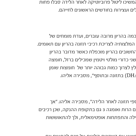
המשיכו ליטול פרוביוטיקה לאחר הלידה סבלו פחות
ם ועצירות בחודשים הראשונים לחייהם.
מה בהריון מרובה עוברים, ועדת מומחים של
המלצותיה לצריכת רכיבי תזונה בהריון עם תאומים.
חשובים בהריון מוכפלת כאשר מדובר בהריון
י כדורי מולטי ויטמין שמכילים ברזל, חומצה
וד. כמו כן, מומלץ לצרוך כמות גבוהה יותר של חומצות שומן
י תזונה לאחר הלידה", מסבירה אליהו. "אך
האמת היא שחשוב להמשיך ליטול מולטי ויטמין לנשים הרות ואומגה 3 גם בתקופת ההנקה, שכן רכיבים
דילה והתפתחות אופטימאלית, ולך להתאוששות