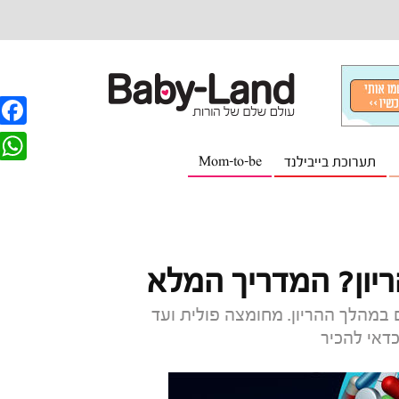
F
תערוכת בייבילנד
Mom-to-be
a
W
c
h
e
a
b
t
ריון? המדריך המלא
o
s
o
 במהלך ההריון. מחומצה פולית ועד
A
דאי להכיר
k
p
p