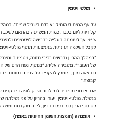
מולטי ויטמין
15%, אך לעומתה העלייה בדרישה לויטמינים ולמינ
לקבל השלמה תזונתית באמצעות תוסף מולטי-ויטמין י
"במהלך ההריון נדרשים רכיבי תזונה, ויטמינים ומינר
של העובר", מסבירה אליהו. "בנוסף, נפח הדם של האם
כתוצאה מכך, מומלץ להקפיד על צריכת מזונות מזינים 
קבוצה."
אגב ארגוני מומחים למיילדות וגינקולוגיה ומחקרים ש
בנטילת מולטי-ויטמין ייעודי בהריון על פני נטילתה 
לסיבוכי הריון כמו רעלת הריון, לידה מוקדמת ומשקל 
אומגה 3 (חומצות השומן החיוניות באמת)