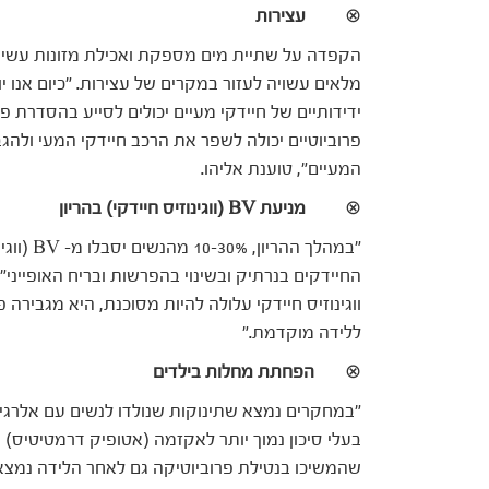
⊗
עצירות
הקפדה על שתיית מים מספקת ואכילת מזונות עשירים 
מלאים עשויה לעזור במקרים של עצירות. "כיום אנו י
ידידותיים של חיידקי מעיים יכולים לסייע בהסדרת פ
פרוביוטיים יכולה לשפר את הרכב חיידקי המעי ולהגב
המעיים", טוענת אליהו.
⊗
מניעת BV (ווגינוזיס חיידקי) בהריון
"במהלך הה
החיידקים בנרתיק ובשינוי בהפרשות ובריח האופייני",
ווגינוזיס חיידקי עלולה להיות מסוכנת, היא מגבירה 
ללידה מוקדמת."
⊗
הפחתת מחלות בילדים
"במחקרים נמצא שתינוקות שנולדו לנשים עם אלרגיות
בעלי סיכון נמוך יותר לאקזמה (אטופיק דרמטיטיס) ו
שהמשיכו בנטילת פרוביוטיקה גם לאחר הלידה נמצאו 