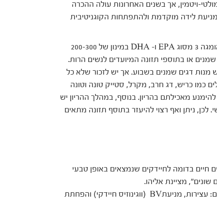
 נמנות בין רכיבי המולטי-ויטמין, אך בשנים האחרונות עולה ההכרה
, מניעת לידה מוקדמת ולהתפתחות הקוגניטיבית
"במהלך ההריון, ההמלצה היא לצרוך חומצות שומן אומגה 3 מסוג EPA ו- DHA במינון של 200-300
 שמנים או בתוספי תזונה המיועדים לנשים הרות.
נות דגים שמנים בשבוע. אך יש לזכור שלא כל
אותה של אומגה 3 ושדגים גדולים כמו כריש, דג חרב, מקרל, סטייק טונה וטונה
להימנע מאכילתם בהריון. בנוסף, במהלך ההריון יש
 לכן, ניתן ואף רצוי להיעזר בתוסף תזונה מתאים
ים חיים בדומה לחיידקים שנמצאים באופן טבעי
שונים", מציינת אליהו.
לתוספי פרוביטיקה יתרונות לאשה ההרה ב-3 תחומים: עצירות, מניעתBV (ווגינוזיס חיידקי) והפחתת