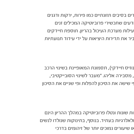
בסיבים תזונתיים כמו פירות, ירקות ודגנים
ודעים שתכשירי פרוביוטיקה המכילים זנים
עילות מערכת העיכול בהריון. תוספת חיידקים
יר את תדירות היציאות על ידי עידוד תנועתיות
ריון, 10-30% מהנשים יסבלו מ- BV (ווגינוזיס חיידקי), תסמונת המאופיינת בשינוי הרכב
 מסבירה אליהו. "מעבר לשינוי הסובייקטיבי,
פי שישה את הסיכון להפלות ופי שניים את הסיכון
 שונות ונטלו פרוביוטיקה במהלך ההריון הינם
לאלרגיות בעתיד. בנוסף, בתינוקות שנולדו לנשים
שיעורים נמוכים יותר של זיהומים בדרכי