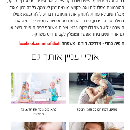
בני הזוג לפעמים מרגישים שנדחקו הצידה. את עייפה, עם עודף משקל,
ההורמונים מטלטלים ואת בקושי מוצאת זמן לעצמך. כל זה נכון מאוד,
אבל חשוב לא פחות לתחזק את הזוגיות. הדבר יכול להתבטא אפילו
במילה טובה, פרגון, עידוד, הודעת טקסט שבה תספרי לו כמה את
חושבת עליו. השתדלו לקבוע זמן איכות משותף לפחות פעם בשבוע;
גם אחרי שנים ביחד אפשר ומומלץ לקבוע דייט משותף.
חופית בהרי – מדריכת הורים ומשפחה
facebook.com/hofitbah
אולי יעניין אותך גם
אחים, למה הם כל הזמן רבים?
לתאומים נולד אח חדש: כך
תתכוננו