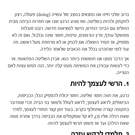
ברוב שלבי חיינו אנו נמצאים במצב של עשייה (doing) פעולה, רצון
לתקתק ולהיות בשליטה. ואז מגיע הרגע שבו אנו חוזרות הביתה מבית
החולים עם הבייבי החדש, היישר למציאות חדשה. רובנו סובלות
ממשקל עודף, פרץ הורמונים, עייפות, חוסר שינה ובלבול. ואם זה לא
מספיק, אז תמיד השאלה אם להניק או לא מרחפת מעל ראשנו. וזה
עוד לפני שהזכרנו בכלל את הכאבים שלאחר הלידה.
אך הדבר ממנו אנו חוששות ביותר הוא: אבדן השליטה הפתאומי. אז
כדי לעשות עבורכן את המשימה מעט קלה יותר, הנה חמש עצות לאם
הטרייה.
1. הרשי לעצמך להיות
כרגע, את חווה חוסר שליטה. חוסר יכולת להספיק הכל; הכביסות,
הבישולים, לדאוג לעצמך, לדאוג לעולל ולשאר בני הבית. זכרי שמדובר
בתקופה קצרה שתחלוף בקרוב. בעוד זמן קצר תחזרי לעצמך, לסדר
שאת רגילה אליו (כן, לא קל שמקפלים את הכביסה בדרך אחרת ממה
שאת רגילה) ועד אז פשוט תרשי לעצמך להיות.
2. תלמדי לבקש עזרה