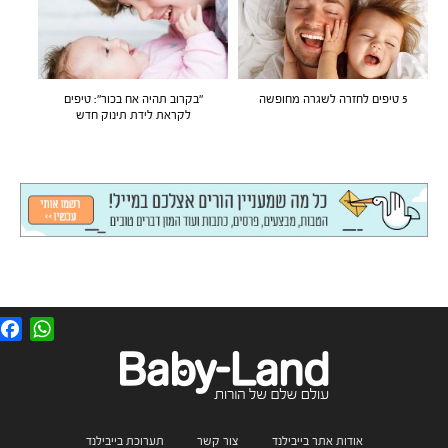
5 טיפים לחזרה לשגרה מחופשה
"בקרוב תהיה אח בכור": טיפים
לקראת לידת תינוק חדש
F
W
a
h
c
a
e
t
b
s
o
A
o
p
k
p
אודות אתר בייבילנד
צור קשר
תערוכת בייבילנד