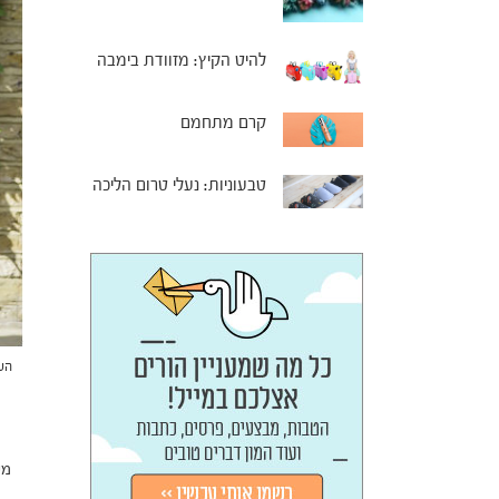
להיט הקיץ: מזוודת בימבה
קרם מתחמם
טבעוניות: נעלי טרום הליכה
הע
מע