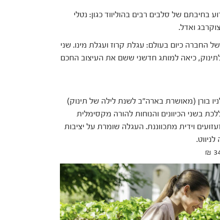
 מ-50 מדינות בעולם וידוע בחיבתם של סלבים רבים בהוליווד כגון: נטלי
צוקרבג ואדל.
ת 2 הדגמים המובילים של החברה כיום בעולם: עגלת קרוז ועגלת מינו. שני
ן לתינוק, כיאה למותג חדשני ששם את העיצוב החכם
יו בורן (מאושרת בארה"ב לשנת לילה של תינוק)
ניהם ניתן ללכת בשני הכיוונים והנוחות להורה מקסימלית
עזועים וידית מתכווננת. העגלה שומרת על יציבות
ניווט.