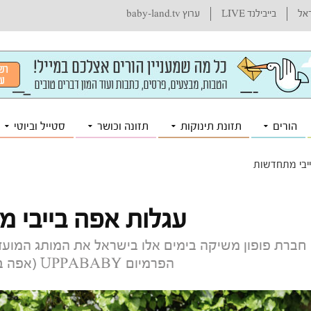
ראל
בייבילנד LIVE
ערוץ baby-land.tv
הורים
תזונת תינוקות
תזונה וכושר
סטייל וביוטי
יבי מתחדשות
עגלות אפה בייבי 
חברת פופון משיקה בימים אלו בישראל את המותג המועדף
הפרמיום UPPABABY (אפה בייבי) מארה"ב