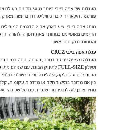
העגלות של אפה בייבי ביותר
פורטמן, הילארי דף, ברוס וויליס, דרו ברימור, מארק 
מותג אפה בייבי יציע בארץ א
הדגמים מאופיינים בנוחות יוצאת דופן הן להורה וה
והנוחות במקום הראשון.
עגלת אפה בייבי CRUZ
העגלה מציעה עריסה רחבה, בטוחה ונוחה במיוחד לנ
וטיולון FULL-SIZE לתינוק הבוגר. עם ש
הודות לנסיעה חלקה, גלגלים גדולים משולבי בולמי ז
בין אם מדובר במישור חלק או מדרכות עקומות, קלה ל
מחיר צרכן לעגלת ניו בורן שנכרת עם סל שכיבה: 3490 ₪