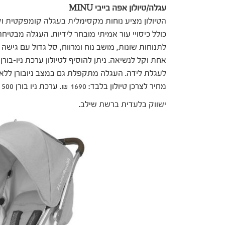
עגלה/טיולון אפה בייבי MINU
הטיולון מציע נוחות מקסימלית בעגלה קומפקטית וקל
כולל כיסויי עור אמיתי מובחר לידיות. העגלה מבטיח
לתנוחות שונות, מושב נוח ומרווח, סל גדול עם גישה 
אחת וקל לנשיאה. ניתן להוסיף לטיולון ערכת ניו-בו
לעגלת לידה. העגלה מתקפלת גם במצב ניובורן ללא צ
מחיר לצרכן טיולון בלבד: 1690 ₪. ערכת ניו בורן 500 ₪ טיולון + ניו-בורן: 2190 ₪
ישווק בלעדית ברשת שילב.