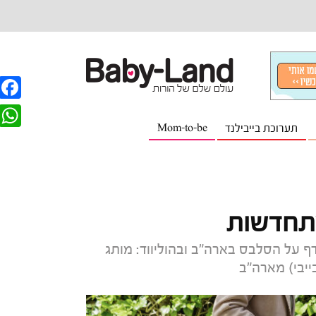
F
תערוכת בייבילנד
Mom-to-be
a
W
c
h
e
a
b
t
מתחדשות
o
s
o
 על הסלבס בארה"ב ובהוליווד: מותג
A
k
p
p