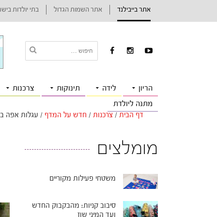
אתר בייבילנד
אתר השמות הגדול
בתי יולדות ביש
הריון
לידה
תינוקות
צרכנות
מתנה ליולדת
דף הבית
/
צרכנות
/
חדש על המדף
/
עגלות אפה בי
מומלצים
משטחי פעילות מקוריים
סיבוב קניות: מהבקבוק החדש
ועד המיני שוז