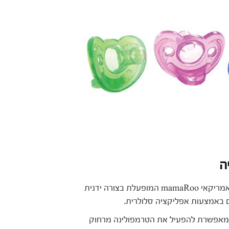
טמרפולינה במראה הייטקיסטי מבית המותג האמריקאי mamaRoo המופעלת בצורה ידנית
 באמצעות אפליקציה סלולרית.
ציה 4moms לסלולרי מאפשרת להפעיל את הטרמפולינה מרחוק