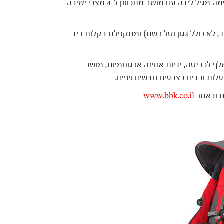
טיולון מקלארן הבריטי לראשונה בגרסה המתאימה מגיל לידה עם מושב מתכוונן ל-4 מצבי ישיבה
 (במשקל 6.1 ק"ג בלבד, לא כולל גגון וסל רשת) ומתקפלת בקלות ביד
ף לכביסה, ידיות אחיזה ארגונומיות, מושב
www.bbk.co.il