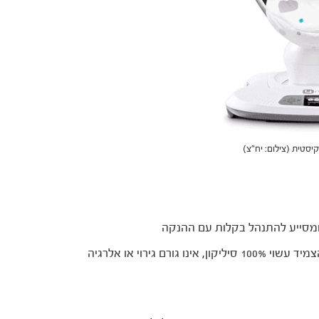
צמיד לסימון צד ההנקה כולל שעות. הצמיד עשוי 100% סיליקון, אינו גורם גירוי או אלרגיה