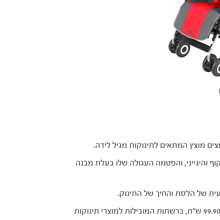
ף והיגייני, והפטמה העגולה שלו בעלת מבנה
ת של הלסת והחיך של התינוק.
אריזה זוגית – 59.90 ש"ח או אריזת חמישייה – 99.90 ש"ח, ברשתות המובילות למוצרי תינוקות