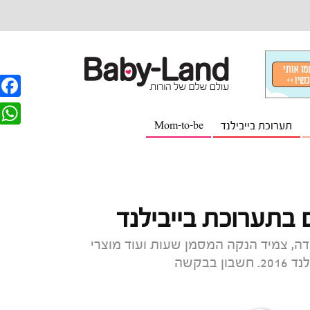
F
תערוכת בייבילנד
Mom-to-be
a
W
c
h
e
a
b
t
 בתערוכת בייבילנד
o
s
o
דה, צמיד הנקה המסמן שעות ועוד מוצרי
A
בבקשה
k
p
p