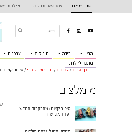
אתר בייבילנד
אתר השמות הגדול
בתי יולדות ביש
הריון
לידה
תינוקות
צרכנות
מתנה ליולדת
דף הבית
/
צרכנות
/
חדש על המדף
/
סיבוב קניות: 
מומלצים
טר
סיבוב קניות: מהבקבוק החדש
ועד המיני שוז
סטריט סטייל, גרסת הילדים