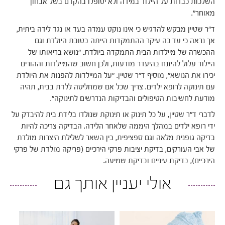
השלכות כבדות על היילוד במידה ולא יטופלו בהקדם בשל אבחון
מאוחר".
ד"ר שטיין מבקש להדגיש כי אינו נוקט עמדה בעד או נגד לידה ביתית,
אך נראה כי עד כה עיקר ההתמקדות הייתה בטובת היולדת וגם
ההכשרה של מיילדות הבית התמקדה ביולדת. "נושא בריאותו של
היילוד עלול להיזנח בהיעדר מודעות, ולכן חשוב שהמיילדות וההורים
יכירו את הנושא", מוסיף ד"ר שטיין. "על המיילדות להפנות את היולדת
עם תינוקה לרופא ילדים. צריך שכל אם שמחליטה ללדת בבית, תהיה
מודעת לחשיבות הטיפולים והבדיקות הנדרשים לתינוקה".
לדברי ד"ר שטיין, על כל תינוק או תינוקת שנולדו בלידת בית להיבדק על
ידי רופא ילדים במהלך היממה שלאחר הלידה. הבדיקה צריכה להיות
בדיקה גופנית מלאה וגם ספציפית, בין השאר לשלילת היצרות מולדת
של אבי העורקים, בדיקת יציבות פרקי הירכיים (פריקה מולדת של פרקי
הירכיים), בדיקת עיניים ובדיקת שמיעה.
אולי יעניין אותך גם