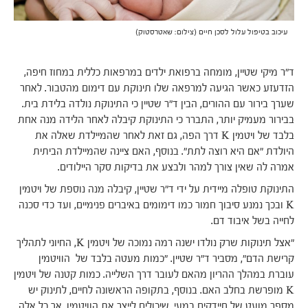
עיכוב בטיפול עלול לסכן חיים (צילום: שאטרסטוק)
ד"ר מיקי שטיין, מומחה ברפואת ילדים במרפאות כללית במחוז חיפה,
הזדעזע כאשר הגיעה למרפאה שלו תינוקת עם דימום מהטבור. לאחר
שערך בירור עם ההורים, הבין ד"ר שטיין כי התינוקת נולדה בלידת בית.
בבירור מעמיק יותר, התברר כי התינוקת קיבלה לאחר הלידה מנה אחת
בלבד של ויטמין K דרך הפה, גם זאת לאחר שהמיילדת שאלה את
היולדת "אם היא רוצה לתת". בנוסף, האם ציינה שהמיילדת הביתית
אמרה לה שאין צורך למהר ולבצע את בדיקות סקר היילודים.
התינוקת טופלה מיידית על ידי ד"ר שטיין, קיבלה מנה נוספת של ויטמין
K ובכך נמנע סיבוך חמור כמו דימומים באיברים פנימיים, ועד כדי סכנה
לחייה בשל איבוד דם.
"אצל תינוקות שרק נולדו ישנה רמה נמוכה של ויטמין K, החיוני לתהליך
קרישת הדם", מסביר ד"ר שטיין. "כמות מעטה בלבד של הוויטמין
עוברת במהלך ההריון מהאם לעובר דרך השלייה. כמות קטנה של ויטמין
K מופרשת בחלב האם. בנוסף, בתקופה הראשונה לחיים, לתינוק יש
מספר מועט של חיידקים במעי, שיכולים לייצר את הוויטמין, אך כל אלה