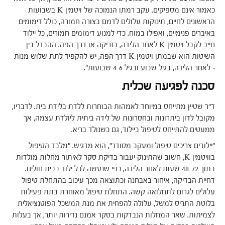
כאמור אינם מספיקים. עקב רמתו הנמוכה של ויטמין K בשבועות
הראשונים לחיים, תינוקות עלולים לדמם בצורה חמורה, כולל דימומים
באיברים פנימיים, ואפילו במוח. כדי למנוע דימומים חמורים, כל יילוד
חייב לקבל ויטמין K לאחר הלידה, בזריקה או דרך הפה. ההבדל בין
השיטות הוא שבמתן ויטמין K דרך הפה, יש להקפיד לתת שלוש מנות
– לאחר הלידה, בגיל שבוע ובגיל 4-6 שבועות".
סכנה לפגיעה שכלית
ד"ר שטיין מתייחס במיוחד לאמהות הבוחרות ללדת בלידת בית. לדבריו,
מקובל לדון ביתרונות ובחסרונות של לידה ביתית ליולדת עצמה, אך
ממעטים להתייחס לטיפול ביילוד, גם כשנולד בריא.
"יילודים צריכים טיפול ומעקב מסודר", הוא מדגיש. "מלבד הטיפול
בוויטמין K, חשוב שהתינוק יעבור בדיקת סקר לאיתור מחלות מולדות
בתוך 48-72 שעות לאחר הלידה, כפי שנעשה לכל ילוד בבית חולים.
דחיית הבדיקה, איחור באבחנה וכתוצאה מכך עיכוב בהתחלת טיפול
עלולים לגרום לתחלואה קשה. התחלת טיפול מאוחרת בתת פעילות
בלוטת התריס למשל, עלולה להפחית את מנת המשכל הפוטנציאלית
לצמיתות. שאר המחלות הנבדקות בסקר אמנם נדירות יותר, אך בעלות