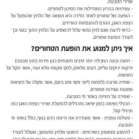
שרירי הטבעת.
– עצירויות בהריון המגדילות את הסיכון לטחורים.
– הופעה של טחורים לאחר הלידה היא תוצאה של הלחץ שהופעל על
רצפת האגן, הגורם להתנפחות הוורידים.
– כדאי לדעת שגם לחץ נפשי עלול להשפיע על הלחץ התוך בטני וכך
לעודד הופעת טחורים.
איך ניתן למנוע את הופעת הטחורים?
– תזונה נכונה המכילה יותר סיבים תזונתיים כגון פירות (חוץ מבננה)
וירקות ירוקים עליים, דגנים מלאים, לחם מקמח מלא ועוד, אשר תקל על
היציאות.
– שתייה מרובה (לפחות ליטר וחצי מים ביום), אשר מקלה על היציאות
ומונעת עצירות וטחורים.
– שמירה על היגיינה באזור פי הטבעת.
– תרגילי נשימה בזמן יציאה ותרגילים להפעלת שרירי רצפת האגן כמו
תרגילי קגל.
– פעילות גופנית – אשר מעודדת את זרימת הדם בגוף, כולל באזור פי
הטבעת.
– להימנע ממאמץ בשירותים – הימנעי מלחץ מתמשך, שעלול לעודד