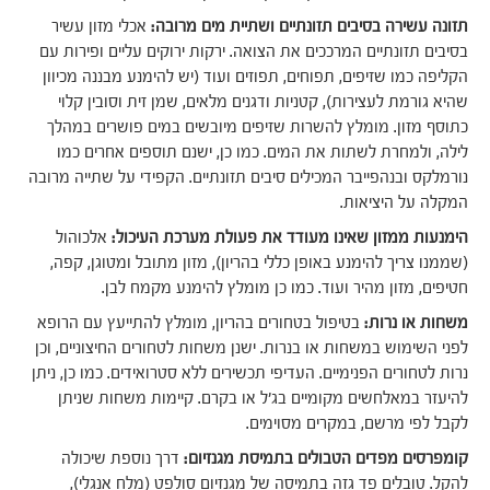
תזונה עשירה בסיבים תזונתיים ושתיית מים מרובה:
אכלי מזון עשיר
בסיבים תזונתיים המרככים את הצואה. ירקות ירוקים עליים ופירות עם
הקליפה כמו שזיפים, תפוחים, תפוזים ועוד (יש להימנע מבננה מכיוון
שהיא גורמת לעצירות), קטניות ודגנים מלאים, שמן זית וסובין קלוי
כתוסף מזון. מומלץ להשרות שזיפים מיובשים במים פושרים במהלך
לילה, ולמחרת לשתות את המים. כמו כן, ישנם תוספים אחרים כמו
נורמלקס ובנהפייבר המכילים סיבים תזונתיים. הקפידי על שתייה מרובה
המקלה על היציאות.
הימנעות ממזון שאינו מעודד את פעולת מערכת העיכול:
אלכוהול
(שממנו צריך להימנע באופן כללי בהריון), מזון מתובל ומטוגן, קפה,
חטיפים, מזון מהיר ועוד. כמו כן מומלץ להימנע מקמח לבן.
משחות או נרות:
בטיפול בטחורים בהריון, מומלץ להתייעץ עם הרופא
לפני השימוש במשחות או בנרות. ישנן משחות לטחורים החיצוניים, וכן
נרות לטחורים הפנימיים. העדיפי תכשירים ללא סטרואידים. כמו כן, ניתן
להיעזר במאלחשים מקומיים בג'ל או בקרם. קיימות משחות שניתן
לקבל לפי מרשם, במקרים מסוימים.
קומפרסים מפדים הטבולים בתמיסת מגנזיום:
דרך נוספת שיכולה
להקל. טובלים פד גזה בתמיסה של מגנזיום סולפט (מלח אנגלי),