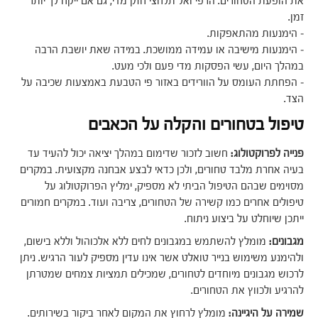
את הופעת הטחורים. הרפי ואל תלחצי חזק מדי, גם אם ייקח לך יותר
זמן.
– הימנעות מהתאפקות.
– הימנעות מישיבה או עמידה ממושכת. במידה שאת יושבת הרבה
במהלך היום, עשי הפסקות מדי פעם ולכי מעט.
– הפחתת העומס על הוורידים באזור פי הטבעת באמצעות שכיבה על
הצד.
טיפול בטחורים והקלה על הכאבים
פנייה לפרוקטולוג:
חשוב לזכור שדימום במהלך יציאה יכול להעיד עד
בעיה אחרת מלבד טחורים, ולכן כדאי לבצע אבחנה מקצועית. במקרים
מסוימים שבהם הטיפול הביתי לא מספיק, ימליץ הפרוקטולוג על
טיפולים אחרים כמו קשירה של הטחורים, צריבה ועוד. במקרים חמורים
ייתכן שיוחלט על ביצוע ניתוח.
מגבונים:
מומלץ להשתמש במגבונים לחים ללא אלכוהול וללא בישום,
ולהימנע משימוש בנייר טואלט אשר אינו עדין מספיק לעור הרגיש. ניתן
לרכוש מגבונים מיוחדים לטחורים, שמכילים תמציות צמחים שמטרתן
להרגיע ולכווץ את הטחורים.
שמירה על היגיינה:
מומלץ לרחוץ את המקום לאחר ביקור בשירותים.