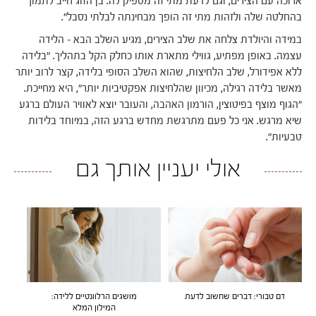
ארוכה עם הצירים, וגם לדעת מתי זה מספיק לה. בן הזוג חייב לתמוך
בהחלטה שלה ולזהות מתי זה הופך מבחינתה לבלתי נסבל".
במידה והיולדת צלחה את שלב הצירים, מגיע השלב הבא – הלידה
עצמה. באופן מפתיע, גווילי מתארת אותו כחלק הקל בתהליך. "בלידה
ללא אפידורל, שלב הלחיצות, שהוא השלב הסופי בלידה, קצר לרוב יותר
מאשר בלידה רגילה, מכיוון שהלחיצות אפקטיביות יותר", היא מחייכת.
"הגוף מוצף בפיטוצין, הורמון האהבה, והעובר יוצא לאוויר העולם ברגע
שיא מרגש. אני כל פעם מתרגשת מחדש ברגע הזה, במיוחד בלידות
טבעיות".
אולי יעניין אותך גם
דם טבורי: דברים שחשוב לדעת
מושגים הרלוונטיים ללידה:
המילון המלא