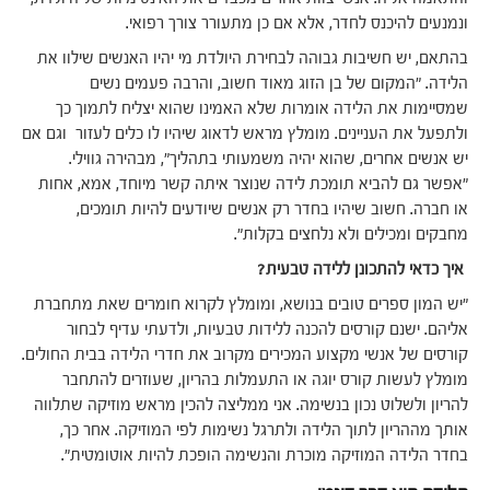
ונמנעים להיכנס לחדר, אלא אם כן מתעורר צורך רפואי.
בהתאם, יש חשיבות גבוהה לבחירת היולדת מי יהיו האנשים שילוו את
הלידה. "המקום של בן הזוג מאוד חשוב, והרבה פעמים נשים
שמסיימות את הלידה אומרות שלא האמינו שהוא יצליח לתמוך כך
ולתפעל את העניינים. מומלץ מראש לדאוג שיהיו לו כלים לעזור וגם אם
יש אנשים אחרים, שהוא יהיה משמעותי בתהליך", מבהירה גווילי.
"אפשר גם להביא תומכת לידה שנוצר איתה קשר מיוחד, אמא, אחות
או חברה. חשוב שיהיו בחדר רק אנשים שיודעים להיות תומכים,
מחבקים ומכילים ולא נלחצים בקלות".
איך כדאי להתכונן ללידה טבעית?
"יש המון ספרים טובים בנושא, ומומלץ לקרוא חומרים שאת מתחברת
אליהם. ישנם קורסים להכנה ללידות טבעיות, ולדעתי עדיף לבחור
קורסים של אנשי מקצוע המכירים מקרוב את חדרי הלידה בבית החולים.
מומלץ לעשות קורס יוגה או התעמלות בהריון, שעוזרים להתחבר
להריון ולשלוט נכון בנשימה. אני ממליצה להכין מראש מוזיקה שתלווה
אותך מההריון לתוך הלידה ולתרגל נשימות לפי המוזיקה. אחר כך,
בחדר הלידה המוזיקה מוכרת והנשימה הופכת להיות אוטומטית".