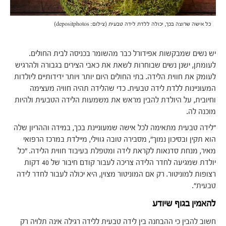
כל אישה שרוצה בכך, יכולה ללדת לידה טבעית (צילום: depositphotos)
יש נשים שמבקשות אפידורל כבר מהשומר בכניסה לבית החולים.
לעומתן, ישנן נשים שבוחרות לשאת את כאבי הצירים בגבורה ולהרגיש
לעומק את חווית הלידה. בתי החולים היום יותר ויותר ידידותיים ליולדות
המעוניינות ללדת לידה טבעית. כדי שהלידה תהיה חוויה מעצימה
וחיובית, על היולדת להבין מראש את משמעות הלידה הטבעית ולהיות
מוכנה לה.
"לידה טבעית מתאימה לכל אישה שמעוניינת בכך, במידה וההריון שלה
הוא תקין ובסיכון נמוך", מסבירה טובה גווילי, מיילדת במרכז הרפואי
מאיר, מנחת סדנאות לקראת לידה ומטפלת בעיבוד חווית הלידה. "כל
יולדת שמגיעה לחדר הלידה צריכה לעבור קודם חיבור של 40 דקות
רצופות למוניטור. רק אם המוניטור מצוין, היא יכולה לעבור לחדר לידה
טבעית".
להאמין בגוף שיודע
חשוב להבין כי ההבחנה בין לידה טבעית ללידה רגילה אינה תלויה רק