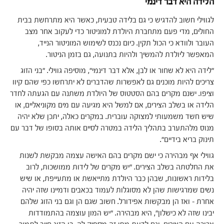
הלידה היא דבר דינמי
לגווילי חשוב להדגיש כי גם בלידה טבעית, כאשר היא מתרחשת בבית
החולים, מדי פעם מתחברת היולדת למוניטור כדי לעקוב אחר מצב
העובר ולוודא כי הכול תקין. כיום נכנס לשימוש המוניטור הנייד,
המאפשר ליולדת להמשיך ולהיות בתנועה, גם בזמן הניטור.
"לידה היא לא שחור או לבן, אלא דבר דינמי", מוסיפה גווילי. "בני הזוג
צריכים להיות מוכנים גם לאפשרות שהדברים לא יתרחשו כפי שהם קיוו
וציפו. ישנם מקרים בהם הסטטוס של היולדת משתנה עם הגעתה לחדר
הלידה או בשלב הצירים, אם למשל היא מגיעה עם מים מקוניאליים, או
שיש חשד משמעותי למצוקה עוברית. במקרים כאלה, יתכן שלא יהיה
מנוס מלהתערב בתהליך הלידה במטרה לסיים אותה בסופו של דבר עם
תינוק בריא בידיים".
גווילי אף מבהירה כי ישם מקרים בהם האישה עצמה מבקשת לשנות
את החלטתה בשלב הצירים. "יש מקרים של לידות ממושכות, לרוב
בלידות ראשונות, שבהן כבר היולדת מתייאשת או מתעייפת, או שיש
נשים שמרגישות שהן לא מסוגלות לעמוד בכאבים ודמיינו שזה יהיה
אחרת – ואז הן מבקשות אפידורל. חשוב שגם הן וגם בני הזוג שלהם
יבינו שזה לא כישלון", היא מבהירה. "יש המון עוצמה בהתמודדות