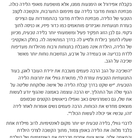
בקבלת אפידורל או הימנעות ממנו, אלא מושפעת מאופי הלידה כולה.
מבחינת הצוות מדובר בלידה עם מינימום התערבות, והקשבה לקצב
הטבעי של הלידה. מבחינת היולדת מדובר בהתמודדות עם הצירים
בעזרת תנועתיות ואביזרים מותאמים כמו כדור פיזיו, או כניסה לתוך
ג'קוזי. גם לבן הזוג תפקיד פעיל ומשמעותי יותר בלידה טבעית, מכיוון
שעליו לתמוך ביולדת ולסייע לה בדרך המתאימה לה. בחלק האקטיבי
של הלידה, היולדת אינה מוגבלת בתנוחות ורבות מהיולדות מעדיפות
ללדת בכריעה או בעמידה על ארבע, הנחשבות נוחות יותר מאשר
שכיבה על הגב.
"השכיבה על הגב הרבה פעמים מעכבת את ירידת העובר לאגן, בעוד
התנועתיות הטבעית עוזרת לו", מתארת גווילי את יתרונות הלידה
הטבעית. "יש שקט בדרך קבלת הלידה של אישה שלוקחת שליטה על
הגוף שלה ועל התהליך. יש הרבה עוצמה באמונה שהגוף יודע לעשות
את שלו, גם כשמרגישים כאב ואפילו בייאושים הקטנים שבסופם
מוצאים מחדש את הכוחות. הרבה פעמים נשים אומרות לאחר לידה
'זהו, עכשיו אני יכולה לעשות הכול!'".
לדברי גווילי, בלידה טבעית יש יותר מקום לאינטימיות. לרוב מיילדת אחת
בלבד מלווה את הלידה באופן צמוד, מתוך הקשבה לצרכי היולדת
והתאמה אליה. אנשי צוות אחרים מכבדים את האינטימיות של היולדת,