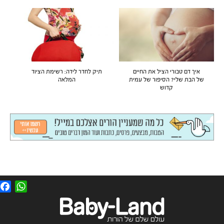
איך דם טבורי הציל את החיים
תיק לחדר לידה: רשימת הציוד
של הבת שלי? הסיפור של עמית
המלאה
קדוש
F
W
a
h
c
a
e
t
b
s