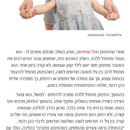
אילוסטרציה: shutterstock
אחרי שהתינוק
זוחל
ו
מתיישב
, מגיע השלב שכולם מחכים לו – הוא
נעמד ומתחיל ללכת. השלב המרגש הזה, שמסמן עבור הורים רבים את
המעבר מתינוק חסר ישע לילד קטן ועצמאי, לא קורה ביום אחד. הוא
מתחיל לרוב בין גיל תשעה חודשים לשנה, כשהתינוק מתחיל להיעמד
בכוחות עצמו, אך עם תמיכה של חפצים או רהיטים, כך מסבירה איריס
כהן רכטר, מלווה התפתחותית ומטפלת במגע.
בהמשך, התינוק מתחיל ללכת מסביב לרהיטים – למשל, הוא צועד
הצידה כשידיו אוחזות בשולחן, ומקיף אותו. בהמשך התינוק מרגיש יותר
בטוח, ואוחז ברהיט ביד אחת בלבד. מכאן הדרך להליכה עצמאית
קצרה, ולא רחוק היום והתינוק עושה את צעדיו הראשונים, מה שלרוב
קורה בין גיל 11 חודשים לשנה ושלושה חודשים, לדברי כהן רכטר.
"בהתחלה נראה צעדים מהוססים, כשהתינוק מתנדנד בהליכה, הולך עם