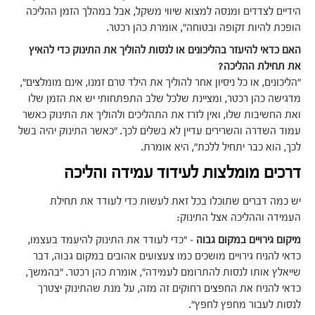
הידיים לצדדים ומנסה למצוא שיווי משקל, אבל במהלך הזמן ההליכה
הופכת להיות זקופה ובטוחה", אומרת כהן רכטר.
האם כדאי להיעזר בהליכונים או לנסות להוליך את התינוק כדי להאיץ
את תחילת ההליכה?
"הליכונים, או כל ניסיון אחר להוליך את הילד טרם זמנו, אינם מומלצים",
מדגישה כהן רכטר, ומציינת שלכל שלב התפתחותי יש את הזמן שלו
ואת החשיבות שלו, ואין לזרז את התהליכים ולהוליך את התינוק כאשר
עמוד השדרה והשרירים עדיין לא בשלים לכך. "כאשר התינוק יהיה בשל
לכך, הוא כבר יתחיל ללכת", היא אומרת.
דרכים מומלצות לעידוד עמידה והליכה
יש כמה דברים שתוכלו בכל זאת לעשות כדי לעודד את תחילת
העמידה וההליכה אצל התינוק:
מיקום גירויים במקום גבוה
– "כדי לעודד את התינוק להיעמד בעצמו,
כדאי להניח גירויים מושכים כמו צעצועים אהובים במקום גבוה, דבר
שייאלץ אותו לנסות להתרומם לעמידה", אומרת כהן רכטר. "בהמשך,
כדאי להניח את החפצים רחוקים זה מזה, על מנת שהתינוק יצטרך
לנסות לעבור מחפץ לחפץ".