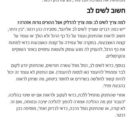
מפתחות את מערכת הבלימה", מציעה כהן רכטר.
חשוב לשים לב
למה צריך לשים לב ומה צריך להדליק אצל ההורים נורות אזהרה?
"יש כמה דברים שצריך לשים לב אליהם", מסבירה כהן רכטר. "בין היתר,
חשוב לראות שהתינוק נעמד על כל כף הרגל ולא הולך או עומד על
קצות האצבעות. במקרה של עמידה על קצות האצבעות כדאי למתוח
את כף הרגל, להעניק לה מגע עמוק ולעשות עיסויים באזור השוקיים
והקרסוליים.
בנוסף, כדאי לשים לב, החל מגיל עשרה חודשים, שהתינוק יודע לקום
לבד ומתחיל להיעמד (או לנסות להיעמד). אם התינוק לא עומד זה יכול
להיות קשור לחולשה בשרירים או לחוסר ביטחון, מה שניתן לראות
בהבעת פניו".
אחרי שהתינוק מתחיל ללכת, כדאי לעקוב ולראות אם יש שינוי בהליכה.
"כעבור זמן מה ההליכה אמורה להפוך להליכה יציבה ובטוחה, ואם זה
לא קורה, או שהתינוק נופל הרבה, כדאי לבדוק זאת", מוסיפה כהן
רכטר.