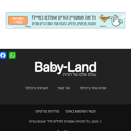
F
W
a
h
c
a
e
t
b
s
o
A
o
p
k
p
אודות אתר בייבילנד
צור קשר
תערוכת בייבילנד
תנאי השימוש באתר
מדיניות פרטיות
© 2025, כל הזכויות שמורות לפיליפ חדד יועצים בע"מ