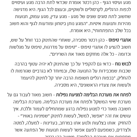
מגע ועיסוי הגוף – כהן רכטר אומרת שכדאי לתת הרבה מגע ועיסויים
לכפות הרגליים, לקרסוליים ולשוקיים, ובעצם לכל הגוף. היא מדגישה
שחשוב לתת סוגים שונים של מגע – מגע עדין, מגע עמוק, תנועות
מהירות ותנועות איטיות. "המגע נותן ביטחון ומודעות לגוף והוא חשוב
בכל שלב התפתחותי", היא אומרת.
אתגרי טיפוס
– כהן רכטר מסבירה, שאחרי שהתינוק כבר זוחל על שש,
חשוב להציע לו אתגרי טיפוס – "טיפוס על מדרגות, טיפוס על מגלשות
וכדומה – כל אלה מחזקים מאוד את השרירים".
לבוש נוח
– כדאי גם להקפיד על כך שהתינוק לא יהיה עטוף בהרבה
שכבות שמכבידות על התנועה שלו, ובמיוחד לא בגרביים שגורמות לו
להחליק. "בכפות רגליים חשופות הרבה יותר קל לתינוק להיעמד
ולעשות את צעדיו הראשונים", היא מסבירה.
לפתח את מערכת הבלימה למניעת נפילות
– חשוב מאוד לעבוד גם על
מערכת שיווי המשקל ולפתח את מערכת הבלימה. מערכת הבלימה
חשובה מאוד כדי למנוע נפילות ברגע שמתחילים לעמוד וללכת. איך
עושים את זה? "אפשר, למשל, לעשות לתינוק "שמיניות באוויר" –
להחזיק אותו בצלעות ולנוע אתו במרחב, בעדינות – למעלה, למטה
ולצדדים, כשמפעם לפעם אפשר לעשות תנועות של הפתעה אשר