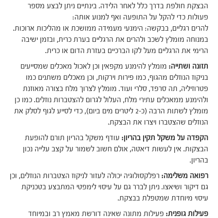
הבצקת חולפת בדרך כלל לאחר הלידה. בינתיים ניתן לבצע מספר
פעולות כדי להקל על התופעה ואף למנוע אותה:
להרים רגליים, בבקשה: הימנעי מעמידה ממושכת או מהליכות ארוכות.
במנוחה מומלץ לשכב ולהרים את הרגליים בערת כרית, ובזמן ישיבה
הרימי את הרגליים מעל לקו הברכיים בעזרת הדום או כרית.
תזונה ושתייה:
מומלץ להימנע מקפאין וכן לאכול מאכלים שמסייעים
בניקוז הנוזלים מהגוף, כמו פירות וירקות, וכן מאכלים משתנים כמו
פטרוזיליה, תה סרפד, סלרי ועוד. מומלץ לצרוך מלח בצורה מאוזנת
ולהימנע ממאכלים עתירי מלח, העלול לגרום להצטברות נוזלים. כמו כן
מומלץ לשתות הרבה (כ-2 ליטרים מים ביום), כדי לסייע לגוף לסלק את
הנוזלים שהצטברו ויצרו את הבצקת.
הקפדה על משקל תקין בהריון:
עודף משקל בהריון תורם להופעת
הבצקות. אין לעשות דיאטה, אולם חשוב לשמור על קצב עלייה נכון
בהריון.
רפואה משלימה:
רפלקסולוגיה יכולה לעזור לניקוז הצטברות הנוזלים, וכן
גם דיקור ושיאצו. ניתן לברר גם על עיסוי לימפטי המתבצע בטכניקת
עיסוי מיוחדת שמטפלת בבצקת.
פעילות גופנית:
פעילות מתונה שאינה דורשת מאמץ רב ובמיוחד