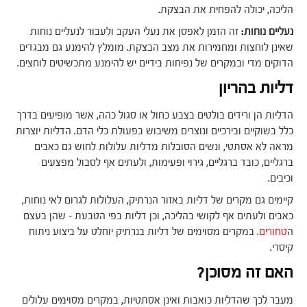
הליכה, יכולה להפחית את הבצקת.
נעליים נוחות:
זה הזמן לאפסן את נעלי העקב ולעבור לנעליים נוחות
שאינן לוחצות ומחמירות את מצב הבצקת. מומלץ להימנע גם מבגדים
הדוקים מדי ובמקרים של נפיחות בידיים יש להימנע מתכשיטים לוחצים.
דליות בהריון
הדליות הן ורידים בולטים בצבע כחול או סגול כהה, אשר מופיעים בדרך
כלל בשוקיים ובירכיים ונוצרים משיבוש בפעולת כלי הדם. הדליות יוצרות
מראה לא אסתטי, ונשים הסובלות מדליות עלולות לחוש גם כאבים
ברגליים, כובד ברגליים, גירוי ופעימות, ולעתים אף לסבול מפצעים
וכיבים.
קיימים גם מקרים של דליות באזור הנרתיק, העלולות לגרום לאי נוחות,
כאבים ולעתים אף לקושי בהליכה, וכן דליות בפי הטבעת – שהן בעצם
ה
טחורים
. במקרים מסוימים של דליות בנרתיק יוחלט על ביצוע ניתוח
קיסרי.
האם זה מסוכן?
מעבר לכך שהדליות כואבות ואינן אסתטיות, במקרים מסוימים עלולים