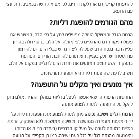
להתפתח קרישי דם או דלקת ורידים. לכן אם את חשה בכאבים, התייעצי
עם הרופא.
מהם הגורמים להופעת דליות?
הרחם הגדל והמשקל העולה מפעילים לחץ על כלי הדם, המשבש את
פעולת ניקוז הדם מהרגליים כלפי מעלה, אל הלב. בנוסף חלה בהריון
עלייה רבה בנפח הדם שעלולה ליצור גודש בכלי הדם. גם להורמון
פרוגסטרון יש חלק בעניין: הוא תורם להרחבת הורידים, הפוגעת
בתפקוד השסתומים המונעים את חזרת הדם לרגליים במקום אל הלב.
חשוב לדעת שהופעת דליות היא תופעת תורשתית.
איך מונעים ואיך מקלים על התופעה?
החדשות הרעות הן שאי אפשר לטפל בדליות במהלך ההריון, אולם ניתן
להקל על התופעה ולנסות למנוע אותה:
הרמת רגליים וישיבה נכונה:
ניתן לנסות למנוע את הופעת הדליות על
ידי הימנעות מעמידה ממושכת ומישיבה ממושכת ללא הפסקה, הרמת
רגליים במנוחה לגובה של מעל קו הברכיים (בעזרת כריות או הדום)
והימנעות מהנחת רגל על רגל בעת ישיבה. כמו כן הקפידי על תנועה