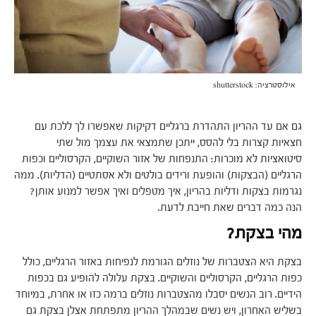
אילוסטרציה: shutterstock
גם אם עד ההריון התהדרת ברגליים דקיקות שאפשרו לך ללכת עם
חצאיות קצרות בלי להסס, ייתכן שתמצאי את עצמך מול שתי
סיטואציות לא מוכרות: התנפחות של אזור השוקיים, הקרסוליים וכפות
הרגליים (הבצקות) והופעת ורידים בולטים ולא אסתטיים (הדליות). ממה
נגרמות בצקות ודליות בהריון, איך מטפלים ואיך אפשר למנוע אותן?
הנה כמה דברים שאת חייבת לדעת.
מהי בצקת?
בצקת היא הצטברות של נוזלים הגורמת לנפיחות באזור הרגליים, כולל
כפות הרגליים, הקרסוליים והשוקיים. בצקת עלולה להופיע גם בכפות
הידיים. רוב הנשים יסבלו מהצטברות נוזלים ברמה כזו או אחרת, במיוחד
בשליש האחרון, ויש נשים שבמהלך ההריון מתפתחת אצלן בצקת גם