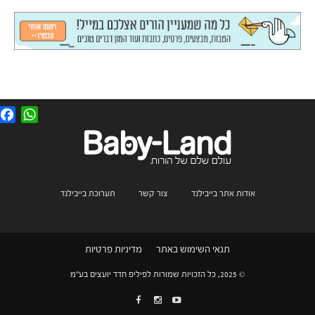
F
W
a
h
c
a
e
t
b
s
o
A
o
p
k
p
אודות אתר בייבילנד
צור קשר
תערוכת בייבילנד
תנאי השימוש באתר
מדיניות פרטיות
© 2025, כל הזכויות שמורות לפיליפ חדד יועצים בע"מ