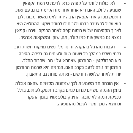
לא יכולות לוותר על קפה? כדאי לדעת כי רמת הקפאין
שמגיעה לחלב האם היא אחוז אחד מזו הקיימת בדם. עם זאת,
התינוק מפרק את הקפאין הרבה יותר לאט מאשר מבוגר. לכן
הוא עלול להצטבר בדמו ולגרום לו לחוסר שקט. ההמלצה היא
לצרוך מקסימום שלוש כוסות קפה לאחר ההנקה. וזיכרו: קפאין
נמצא גם במשקאות כמו קולה, תה, שוקו ומשקאות אנרגיה.
רעבות מהרגיל בהנקה? זה נורמלי. נשים מניקות חשות רעב
בלתי נשלט במהלך כל שעות היום ולעיתים גם בלילה. הסיבה
היא הפרולקטין – ההורמון שאחראי על ייצור ושחרור החלב.
הורמון זה גורם לרעב בקרב האם. הנחמה היא שרמת ההורמון
יורדת לאחר שלושה חודשים – ואיתה פוחת גם התיאבון.
אין הוכחה חד משמעית לכך שמזונות מסוימים שהאם אוכלת
בזמן ההנקה עשויים לגרום לגזים בקרב התינוק. לעיתים, בגלל
טכניקת הנקה לא טובה, התינוק בולע אוויר בזמן ההנקה
וכתוצאה מכך עשוי לסבול מהתופעה.