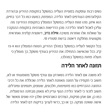
נשים רבות עוסקות בסוגיית העלייה במשקל בתקופת ההיריון ובהורדת
הקילוגרמים העודפים לאחר הלידה. המפתח, כמעט כמו כל דבר בחיים,
הוא איזון. מהו טווח העלייה במשקל המומלץ בתקופת ההיריון? מה
עליכן לאכול לאחר הלידה? מהן הדרישות האנרגיות בתקופת ההנקה?
על שאלות אלו ואחרות משיבה
איילת נדיב
, דיאטנית קלינית ואחראית
מקצועית מחלקת דיאטה ברשת סטודיו סי.
בכל הקשור לעלייה במשקל במהלך ההיריון, הטווח המומלץ הוא 15-9
ק"ג. ככל שהאישה התחילה את ההיריון בעודף משקל, כך מומלץ כי
תעלה פחות במשקל במהלכו.
תזונה לאחר הלידה
לא משנה אם לאחר הלידה נשארתן עם עודף משקל משמעותי או לא,
חשוב כי תקפידו על תזונה מאוזנת לאחר הלידה שכוללת את כל רכיבי
התזונה ההכרחיים כמו פחמימות, חלבונים, שומנים, ויטמינים ומינרלים.
חשוב לזכור כי לאחר הלידה הגוף עדיין לא מאוזן מבחינה הורמונלית.
כמו כן, אם אתן מניקות, הצרכים האנרגטיים שלכן יהיו שונים מאשר של
אישה שאינה מניקה. כך או כך, כדאי לערוך בדיקות דם לאחר הלידה