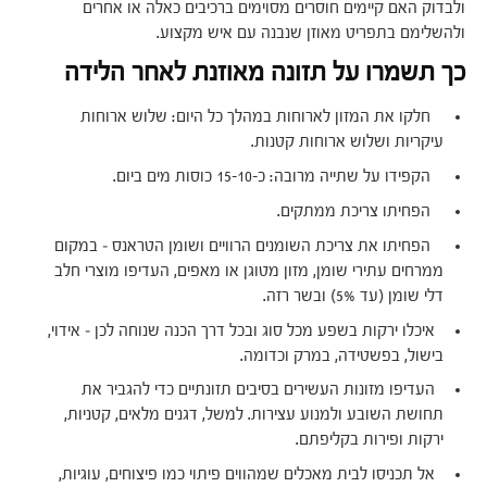
ולבדוק האם קיימים חוסרים מסוימים ברכיבים כאלה או אחרים
ולהשלימם בתפריט מאוזן שנבנה עם איש מקצוע.
כך תשמרו על תזונה מאוזנת לאחר הלידה
חלקו את המזון לארוחות במהלך כל היום: שלוש ארוחות
עיקריות ושלוש ארוחות קטנות.
הקפידו על שתייה מרובה: כ-15-10 כוסות מים ביום.
הפחיתו צריכת ממתקים.
הפחיתו את צריכת השומנים הרוויים ושומן הטראנס – במקום
ממרחים עתירי שומן, מזון מטוגן או מאפים, העדיפו מוצרי חלב
דלי שומן (עד 5%) ובשר רזה.
איכלו ירקות בשפע מכל סוג ובכל דרך הכנה שנוחה לכן – אידוי,
בישול, בפשטידה, במרק וכדומה.
העדיפו מזונות העשירים בסיבים תזונתיים כדי להגביר את
תחושת השובע ולמנוע עצירות. למשל, דגנים מלאים, קטניות,
ירקות ופירות בקליפתם.
אל תכניסו לבית מאכלים שמהווים פיתוי כמו פיצוחים, עוגיות,