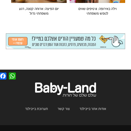
וילה באירופה: 8 טיפים שווים
יום הפיצה: ארוחה קטנה, רגע
לנופש משפחתי
משפחתי גדול
F
W
a
h
c
a
e
t
b
s
o
A
o
p
k
p
אודות אתר בייבילנד
צור קשר
תערוכת בייבילנד