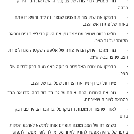
· גזרו פעמיים לכדי צורה של צב (בלי הראש) את הבד הירוק
הכהה.
· הדביקו את שתי צורות הצבים שנוצרו זה לזה והשאירו פתח
באזור של פתח ראש הצב.
· מלאו ברווח שנוצר עם צמר גפן את השק כדי ליצור נפח ומראה
מקומר של גב הצב.
· גזרו מהבד הירוק הבהיר צורה של אליפסה שקטנה מגודל צורת
הצב שנוצר בכ-7 ס"מ.
· הדביקו את צורת האליפסה הירוקה באמצעות דבק לבסיס של
הצב.
· ציירו על גבי דף נייר את הצורות שעל גבו של הצב.
· גזרו את הצורות והניחו אותם על גבי בד ירוק כהה. גזרו את הבד
בהתאם לצורות שציירתם.
· לאחר שהצורות מוכנות הדביקו על גבי הבד הבהיר עם דבק
בדים.
· כשהצורה של הצב מוכנה תופרים אותו למנשא לארבע הפינות
בתפר קל שיהיה אפשר להוריד לאחר מכן או לחילופין אפשר לתפוס