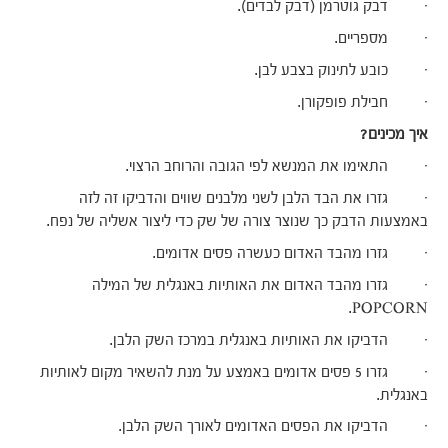
· דבק גוטרמן (דבק לבדים).
· מספריים.
· כובע לתינוק בצבע לבן.
· חבילת פופקורן.
איך מכינים?
· התאימו את המנשא לפי הגובה והרוחב הרצוי.
· גזרו את הבד הלבן לשני מלבנים שווים והדביקו זה לזה
באמצעות הדבק כך שנוצר צורה של שק כדי ליצור אשליה של נפח.
· גזרו מהבד האדום כעשרה פסים אדומים.
· גזרו מהבד האדום את האותיות באנגלית של המילה
POPCORN.
· הדביקו את האותיות באנגלית במרכז השק הלבן.
· גזרו 5 פסים אדומים באמצע על מנת להשאיר מקום לאותיות
באנגלית.
· הדביקו את הפסים האדומים לאורך השק הלבן.