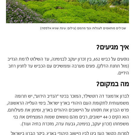
שבילים מותאמים לעגלות ונוף מהמם (צילום: עינת שגיא אלפסה)
איך מגיעים?
נוסעים על כביש 652, בין זכרון יעקב לבנימינה, עד השילוט לרמת הנדיב
(מול תחנת הדלק). פונים מערבה וממשיכים עם הכביש עד לחניון רחב
הידיים.
מה במקום?
לברון אדמונד דה רוטשילד, המוכר בכינוי "הנדיב הידוע", יש תרומה
משמעותית לתקומת העם היהודי בארץ ישראל. בימי העלייה הראשונה,
פרש הברון את חסותו על היישובים היהודים בארץ, ומימן את פעילותם.
הוא הקים כ-44 יישובים, רבים מהם נושאים שמות המנציחים את בני
משפחתו (זכרון יעקב, בנימינה, גבעת עדה, מזכרת בתיה ועוד).
למרות הקשר העז בינו לבין היישוב היהודי בארץ, ביקר הברון בישראל