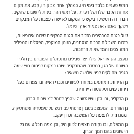
חמש פעמים בלבד בימי חייו. במהלך אחד מביקוריו, קבע את מקום
אחוזת הקבר שלו ושל רעייתו, על ראש ההר, בינות ליישובים שהקים.
הברון דה רוטשילד ביקש כי המקום לא ישרה עצבות על המבקרים,
וישקף נאמנה את צמחי ארץ ישראל.
טיול בגנים המרהיבים מזכיר את הגנים המקיפים טירות אירופאיות,
בזכות השבילים הרבים הנסתרים, הגינון המוקפד, הפסלים והמפלים
המעוצבים והמדשאות הרחבות.
מעצב הגן אוריאל שילר יצר שבילים מתפתלים העוברים בין חלקיו
השונים של הגן, במטרה שהמבקרים ישהו במקום לפחות חצי שעה.
הגנים מחולקים לפני שלושה נושאים:
גן הריחות, המותאם במיוחד לעיוורים וכבדי ראייה ובו צמחים בעלי
ריחות עזים וטקסטורה ייחודית.
גן הדקלים, ובו הזן וושינגטוניה שהפך לסמל למושבות הברון.
גן הוורדים, המעוצב בסגנון צרפתי עם דגש על סימטריה ואסתטיקה.
ממנו ניתן לתצפת על המושבה זכרון יעקב.
גן המפלים, ובו נקודת תצפית לכיוון הים, וכן מפת תבליט עם כל
היישובים בהם תמך הברון.