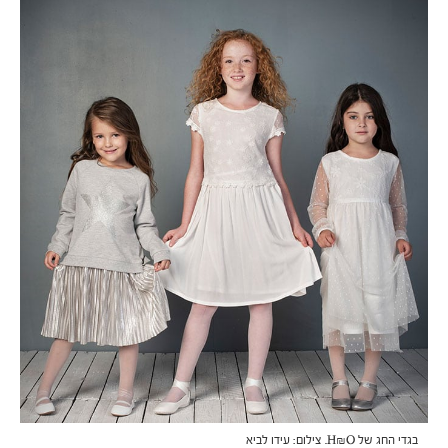
בגדי החג של H&O. צילום: עידו לביא