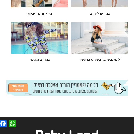
בגדי ים לילדים
בגדי חג להריוניות
להתלבש נכון בשליש הראשון
בגדי ים מינימי
F
W
a
h
c
a