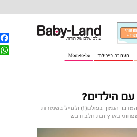
F
תערוכת בייבילנד
Mom-to-be
a
W
c
h
e
a
b
t
עם הילדים?
o
s
o
המדבר הנמוך בעולם(!) ולטייל בשמורות
A
פחתי בארץ זבת חלב ודבש
k
p
p