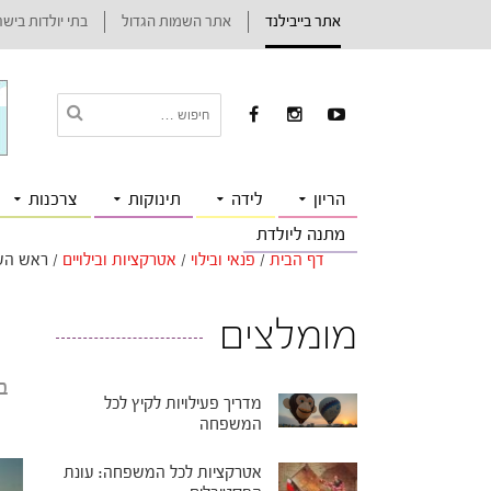
אתר בייבילנד
אתר השמות הגדול
בתי יולדות ביש
הריון
לידה
תינוקות
צרכנות
מתנה ליולדת
דף הבית
/
פנאי ובילוי
/
אטרקציות ובילויים
/
ראש השנ
מומלצים
ב
מדריך פעילויות לקיץ לכל
המשפחה
אטרקציות לכל המשפחה: עונת