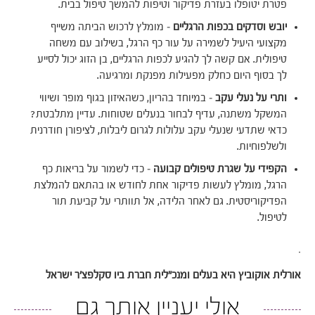
פטרת יטופלו בעזרת פדיקור וטיפות להמשך טיפול בבית.
יובש וסדקים בכפות הרגליים
– מומלץ לרכוש הביתה משייף
מקצועי היעיל לשמירה על עור כף הרגל, בשילוב עם משחה
טיפולית. אם קשה לך להגיע לכפות הרגליים, בן הזוג יכול לסייע
לך בסוף היום כחלק מפעילות מפנקת ומרגיעה.
ותרי על נעלי עקב
– במיוחד בהריון, כשהאיזון בגוף מופר ושיווי
המשקל משתנה, עדיף לבחור בנעלים שטוחות. עדיין מתלבטת?
כדאי שתדעי שנעלי עקב עלולות לגרום ליבלות, לציפורן חודרנית
ולשלפוחיות.
הקפידי על שגרת טיפולים קבועה
– כדי לשמור על בריאות כף
הרגל, מומלץ לעשות פדיקור אחת לחודש או בהתאם להמלצת
הפדיקוריסטית. גם לאחר הלידה, אל תוותרי על קביעת תור
לטיפול.
·
אורלית אוקוביץ היא בעלים ומנכ"לית חברת ביו סקלפצ'ר ישראל
אולי יעניין אותך גם