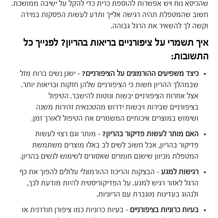
שהכיסא נוח ויש אפשרות להוספת כרית כדי להקל על ישיבה ממושכת.
חשוב שהמטפלת תהיה רגישה אלייך ותדע לעשות הפסקות במידה
וקשה לך להשאיר את הרגל גבוהה.
איך תשמרי על ציפורניים בריאות בהריון? לפנייך כל
התשובות:
כיצד משפיעים ההורמונים על הציפורניים?
– ישנן נשים ברות מזל
שבמהלך ההריון חשות כי הציפורניים שלהן חזקות ובריאות יותר.
אצל אחרות הציפורניים יבשות ונוטות להישבר. הטיפול
בציפורניים שבירות ויבשות ידרוש מהטכנאית זהירות משנה
ושימוש במוצרים איכותיים המשמרים את הטיפול לאורך זמן.
האם מותר לעשות פדיקור בהריון?
– מותר וגם רצוי לעשות
פדיקור בהריון, אבל חשוב לשים לב באלו מוצרים משתמשת
המטפלת מכיוון שישנם חומרים שאסורים לשימוש לנשים בהריון.
רגישות למגע
– הבצקות והריכוז ההורמונלי עלולים להפוך את כף
הרגל לאזור רגיש למגע. על הפדיקוריסטית להיות מודעת לכך,
ולנהוג בעדינות מוגברת עם הריוניות.
בעיות כרוניות בציפורניים
– בעיות כרוניות כמו ציפורן חודרנית או