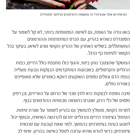
הציפרניים שלך שבורות? זה באשמת ההורמונים (צילום: פוטוליה)
בואו נודה על האמת, גם לאישה המטופחת ביותר, לא קל לשמור על
הסטנדרט כשהיא בהריון, עם הכרס המתפתחת וההורמונים
המשתוללים. בשליש האחרון של ההריון הקושי מגיע לשיאו, בעיקר בכל
הקשור לטיפוח כף הרגל.
המשקל שהצטבר נותן ביטוי, והגוף כולו מתנפח כולל הידיים, כפות
הרגליים והקרסוליים. בשבועות המתקדמים הבצקות נובעת מעלייה
בנפח הדם ונוזלים נוספים השוקעים דווקא באזורים שלא מאופיינים
באגירת נוזלים.
סיבה נוספת לבצקות היא לחץ מכני של הרחם על הוורידים, וכן רפיון
מסוים של כלי הדם, שנגרם כתוצאה מכמויות ההורמונים בגוף.
למרות הקושי, מומלץ להמשיך גם בהריון לשמור על שגרת טיפוח.
הטיפול בציפורני הידיים והרגליים יתרום להרגשה האישית, ובנוסף יכול
למנוע בעיות בציפורניים בהמשך. לפני שאת קובעת עם טכנאית
ציפורניים, כדאי לוודא שהיא ערוכה לטפל באישה בהריון: שימי לב