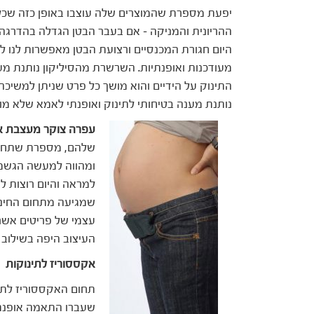
יפעת מספרת שהמוצרים שלה עוצבו באופן כזה שכל
ההריונית והמניקה – אם בעבר הבטן הגדלה בהדרגה
היום חגורת המכנסיים ורצועת הבטן מאפשרות לנו ל
מעודכנות ואופנתיות. השרשרת מהסיליקון נותנת 
התינוק על הידיים והוא מושך כל פרט שניתן למשיכ
נותנת מענה בטיחותי לתינוק ואופנתי לאמא שלא מו
עפרה צוקר מעצבת א
שלהם, מספרת שתחום 
ומהווה למעשה הגשמת
למראה והיום רוצות לג
שמגיעה מתחום החינו
עצמי של פריטים אשר
העיצוב היפה בשילוב 
אקססוריז לתינוקות
תחום האקססוריז לתי
שעברו התאמה אופנתית