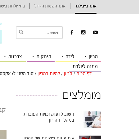
אתר בייבילנד
אתר השמות הגדול
בתי יולדות ביש
הריון
לידה
תינוקות
צרכנות
מתנה ליולדת
דף הבית
/
הריון
/
להיות בהריון
/
סוד הסטייל: אקססור
מומלצים
קבל
חשוב לדעת: זכויות העובדת
במהלך ההריון
6 תופעות משונות של ההריון