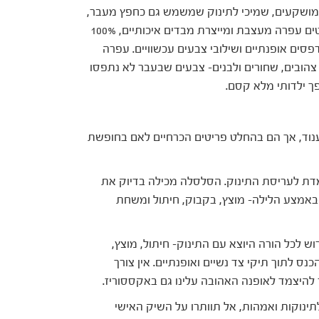
מושקעים, שמיכי לתינוק שמשמש גם כחפץ מעבר,
גם כפריט עיצובי וגם כצעצוע התפתחותי. את הפריטים עפרה מעצבת ומייצרת מבדים איכותיים, 100%
סים אופנתיים ושילובי צבעים עכשוויים. עפרה
הובים, שחורים ולבנים- צבעים שבעבר לא נתפסו
ופך ילדותי מלא קסם.
וד, אך הם בהחלט פריטים הכרחיים לאם בחופשת
ת לעריסת התינוק. הסלסלה מכילה בדיוק את
באמצע הלילה- מוצץ, בקבוק, חיתול ומשחת
 לכל הורה היוצא עם התינוק- חיתול, מוצץ,
ס לתוך תיקי צד נשיים ואופנתיים. אין צורך
להיצמד לאופנה האהובה עלינו גם באקססוריז.
לתינוקות ואמהות, אל תוותרו על השיק האישי