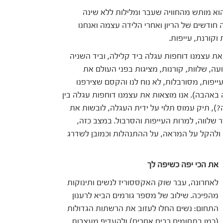
א מותש מהחוויה שעבר ומלילות ללא שינה
ודשים של הריון ואחרי הלידה עצמה ואנחנו
קורנת, עייפות.
את עצמנו דוחפות עגלה ביד קלילה, וביד השניה
ה, שלוות, קורנות, מציגות בפני העולם את
ייפות, מסורבלות, לא נוח לנו והקסם שצירפנו
אהבה). אנו מוצאות את עצמנו דוחפות עגלה בין
?), תיק עמוס תלוי על ידית העגלה, לובשות את
 שלווה, למרות העייפות והסרבול. במצב כזה,
 ולהקל על המראה, על ההתנהלות וכמובן לשדרג
את הכי יפה כשיפה לך
לאחרונה, עבר שוק האקססוריז לנשים ותינוקות
מהפיכה. שילוב של מספר גורמים הביא לרענון
התחום: נשים החלו לעזוב את הרשתות הגדולות
(כמו בתחומים רבים אחרים) ולהעדיף מעצבות