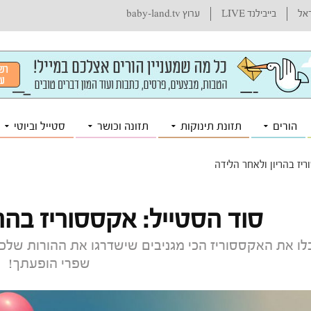
ראל
בייבילנד LIVE
ערוץ baby-land.tv
הורים
תזונת תינוקות
תזונה וכושר
סטייל וביוטי
יז בהריון ולאחר הלידה
סוד הסטייל: אקססוריז בהרי
ו את האקססוריז הכי מגניבים שישדרגו את ההורות שלכם 
שפרי הופעתך!