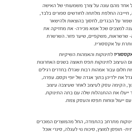
 אחד מהם עונה על צורך משמעותי של האישה
, חיייבה החלפת מלתחה לחודשים ספורים בלבד,
שמור על הבגדים, לחסוך בהוצאות ולהישאר
מענה למצבים שכל אמא מכירה- את מחזיקה את
ה- שרשראות, משקפיים, שיער פזור. השרשרת
ותרת על אקססוריז.
קססוריז
לתינוקות והאמהות השיקיות
העיצוב לתינוקות תפס תאוצה בשנים האחרונות
 חלום עבור אמהות רבות שגדלו בחדרים רגילים
דל את ילדיהן בתוך אגדה של יופי וקסם. עפרה,
ך, הקימה עסק לעיצוב לאחר שעיצבה עיצוב
 ייעלו את ההתנהלות שלה עם בתה התינוקת.
עם ייעול ונוחות תפסו והעסק צמח.
נוקות מתרחב בהתמדה, החל מהמוצרים המוכרים
- תופסן למוצץ, סיכות נוי לעגלה, סינרי אוכל