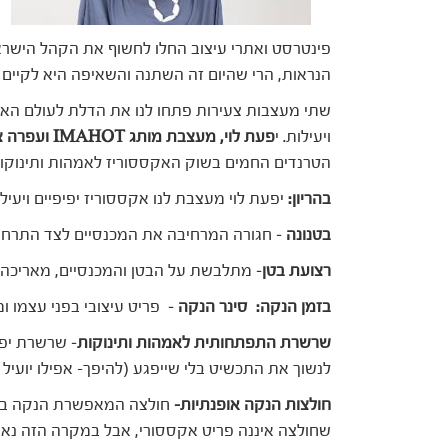
פינטרסט ואתרי עיצוב החלו לחשוף את הקהל הישראל
הנראות, הרי שהיום זה השתנה והשאיפה היא לקיים נ
שתי מעצבות צעירות פתחו לנו את הדלת לעולם האקס
ויעילות. י
פעת לוי, מעצבת מותג IMAHOT ועפרה צוקר, מעצבת מותג OFRAZART
הטרנדים החמים בשוק האקססוריז לאמהות ותינוקות
בהריון:
יפעת לוי מעצבת לנו אקססוריז יפיפיים ויעילי
בטנונה
– חגורה המרחיבה את המכנסיים לצד התרחב
רצועת בטן
– מתלבשת על הבטן והמכנסיים, מאריכה כ
בזמן הנקה:
סינר הנקה
– פריט עיצובי בפני עצמו ו
שרשרת התפתחותית לאמהות ותינוקות
– שרשרת יפה
לנשוך את התכשיט בלי שייפגע (להיפך- אפילו יועיל 
חולצות הנקה אופנתיות-
חולצה המאפשרת הנקה בציבו
שחולצה איננה פריט אקססורי, אבל במקרה הזה נאפ