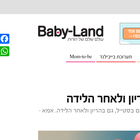
F
תערוכת בייבילנד
Mom-to-be
a
W
c
h
e
a
b
t
ון ולאחר הלידה
o
s
o
בסטייל, גם בהריון ולאחר הלידה. אמא -
A
k
p
p