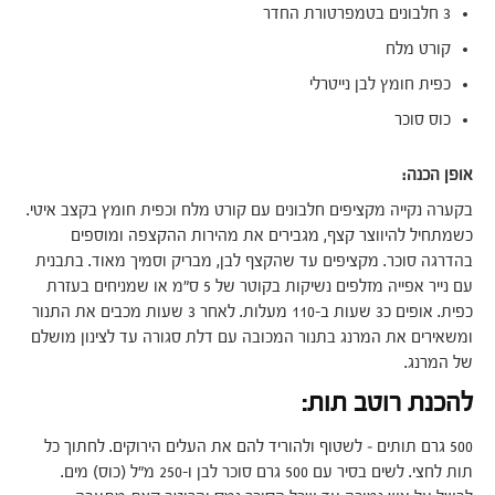
3 חלבונים בטמפרטורת החדר
קורט מלח
כפית חומץ לבן נייטרלי
כוס סוכר
אופן הכנה:
בקערה נקייה מקציפים חלבונים עם קורט מלח וכפית חומץ בקצב איטי.
כשמתחיל להיווצר קצף, מגבירים את מהירות ההקצפה ומוספים
בהדרגה סוכר. מקציפים עד שהקצף לבן, מבריק וסמיך מאוד. בתבנית
עם נייר אפייה מזלפים נשיקות בקוטר של 5 ס"מ או שמניחים בעזרת
כפית. אופים כ3 שעות ב-110 מעלות. לאחר 3 שעות מכבים את התנור
ומשאירים את המרנג בתנור המכובה עם דלת סגורה עד לצינון מושלם
של המרנג.
להכנת רוטב תות:
500 גרם תותים – לשטוף ולהוריד להם את העלים הירוקים. לחתוך כל
תות לחצי. לשים בסיר עם 500 גרם סוכר לבן ו-250 מ"ל (כוס) מים.