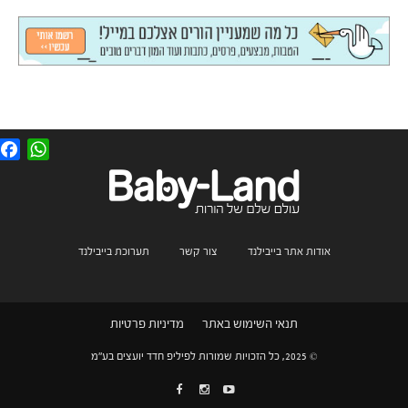
F
W
a
h
c
a
e
t
b
s
o
A
o
p
k
p
אודות אתר בייבילנד
צור קשר
תערוכת בייבילנד
תנאי השימוש באתר
מדיניות פרטיות
© 2025, כל הזכויות שמורות לפיליפ חדד יועצים בע"מ