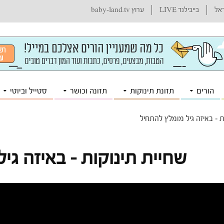
ראל
בייבילנד LIVE
ערוץ baby-land.tv
הורים
תזונת תינוקות
תזונה וכושר
סטייל וביוטי
ת – באיזה גיל מומלץ להתחיל
שחיית תינוקות – באיזה גי