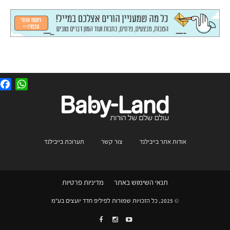
F
W
a
h
c
a
e
t
b
s
o
A
o
p
k
p
אודות אתר בייבילנד
צור קשר
תערוכת בייבילנד
תנאי השימוש באתר
מדיניות פרטיות
© 2025, כל הזכויות שמורות לפיליפ חדד יועצים בע"מ