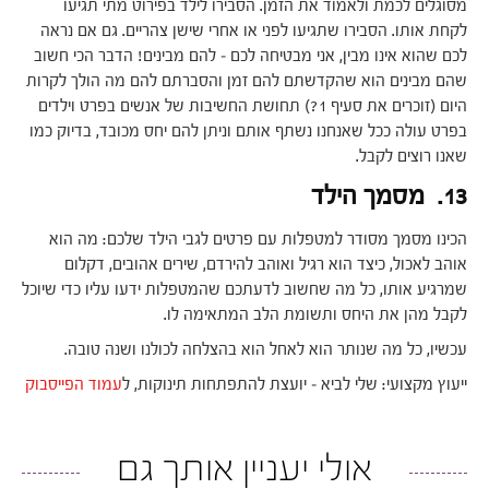
מסוגלים לכמת ולאמוד את הזמן. הסבירו לילד בפירוט מתי תגיעו
לקחת אותו. הסבירו שתגיעו לפני או אחרי שישן צהריים. גם אם נראה
לכם שהוא אינו מבין, אני מבטיחה לכם – להם מבינים! הדבר הכי חשוב
שהם מבינים הוא שהקדשתם להם זמן והסברתם להם מה הולך לקרות
היום (זוכרים את סעיף 1?) תחושת החשיבות של אנשים בפרט וילדים
בפרט עולה ככל שאנחנו נשתף אותם וניתן להם יחס מכובד, בדיוק כמו
שאנו רוצים לקבל.
13. מסמך הילד
הכינו מסמך מסודר למטפלות עם פרטים לגבי הילד שלכם: מה הוא
אוהב לאכול, כיצד הוא רגיל ואוהב להירדם, שירים אהובים, דקלום
שמרגיע אותו, כל מה שחשוב לדעתכם שהמטפלות ידעו עליו כדי שיוכל
לקבל מהן את היחס ותשומת הלב המתאימה לו.
עכשיו, כל מה שנותר הוא לאחל הוא בהצלחה לכולנו ושנה טובה.
ייעוץ מקצועי: שלי לביא – יועצת להתפתחות תינוקות, ל
עמוד הפייסבוק
אולי יעניין אותך גם