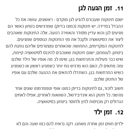
11. זמן הגעה לגן
ישנם תינוקות שעבורם להגיע לגן מוקדם – ראשונים, עושה את כל
ההבדל בפרידה. יש תינוקות (כמונו בדיוק) שמרגישים בטחון כאשר הם
מגיעים לגן והוא עדיין מסודר והאווירה רגועה. אלה התינוקות שאוהבים
ליצור את הסיטואציה ולקבל את פני התינוקות הנוספים שמגיעים.
לתינוקות המקדימים, התחושה שהאחרים ומצטרפים אליהם נותנת להם
ביטחון. לעומתם, ישנם תינוקות שאוהבים להיכנס לסיטואציה קיימת,
שיש כבר פעילות והתרחשות בגן. שימו לב מה אופיו של הילד שלכם
ומה מתאים לו, האם הוא מרגיש נוח יותר כשמגיע ראשון או כשמגיע
כשיש התרחשות בגן. השתדלו להתאים את ההגעה שלכם עם אופיו
של התינוק שלכם.
חשוב לזכור, גם לתינוקות בדיוק כמונו אופי וטמפרמנט שונים אחד
מהשני. כל תינוק הוא אינדיבידואל, השוואות לאחרים, אפילו לאחים
הגדולים רק מכניסות לחץ ולחוסר ביטחון בסיטואציה.
12. זמן ילד
ילדים חווים זמן אחרת מאתנו. דקה נראית להם כמו שעה והם לא