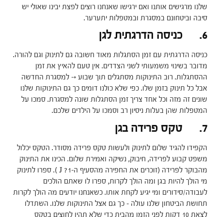
שלנו מרגישים אותנו ואם ירגישו שאנחנו רוצים לפצת יבינו שאולי יש
סיבה וביטחונם במסגרת ובמטפלות יתערער.
6. כניסה הדרגתית לגן
כניסה הדרגתית עם זמן הסתגלות מאוד חשובה גם לתינוק וגם להורה.
מדובר בשינוי משמעותי לשני הצדדים. אין טעם להאיץ את זמן
ההסתגלות. רוב התינוקות מסתגלים תוך שבוע +- למסגרת החדשה
אבל כל תינוק בזמן שלו. כפי שלא כולנו דומים כך גם התינוקות שלנו
שונים זה מזה וכל אחד צריך זמן הסתגלות שונה למסגרת. סמכו על
המטפלות שהן בעלות ניסיון רב וסמכו על הילדים שלכם.
7. טקס פרידה בגן
הקפידו להגיד שלום לתינוק ולעשות טקס פרידה מסודר. הטקס יכלול
משפט קבוע לפרידה, חיבוק, נשיקה ואמירת שלום. הכינו את התינוק
מהבוקר לפרידה (זוכרים את החפירה מהסעיף ה-1? J ). ספרו לתינוק
מי הולך להיות בגן ומה הולך לקרות, ספרו לו שאתם הולכים
לעבודה/סידורים ומי יגיע לקחת אותו. כשאנחנו יודעים מה הולך לקרות
תחושת הביטחון שלנו עולה – כך גם אצל התינוקות שלנו. השתדלו
לצאת 10 דקות לפני הזמן מהבית כדי שלא תהיו לחוצים בטקס