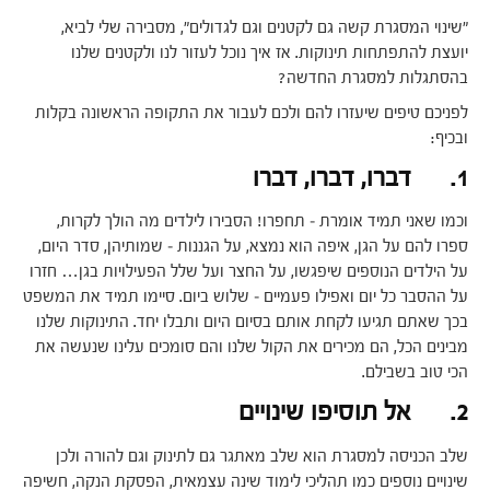
"שינוי המסגרת קשה גם לקטנים וגם לגדולים", מסבירה שלי לביא,
יועצת להתפתחות תינוקות. אז איך נוכל לעזור לנו ולקטנים שלנו
בהסתגלות למסגרת החדשה?
לפניכם טיפים שיעזרו להם ולכם לעבור את התקופה הראשונה בקלות
ובכיף:
1. דברו, דברו, דברו
וכמו שאני תמיד אומרת – תחפרו! הסבירו לילדים מה הולך לקרות,
ספרו להם על הגן, איפה הוא נמצא, על הגננות – שמותיהן, סדר היום,
על הילדים הנוספים שיפגשו, על החצר ועל שלל הפעילויות בגן… חזרו
על ההסבר כל יום ואפילו פעמיים – שלוש ביום. סיימו תמיד את המשפט
בכך שאתם תגיעו לקחת אותם בסיום היום ותבלו יחד. התינוקות שלנו
מבינים הכל, הם מכירים את הקול שלנו והם סומכים עלינו שנעשה את
הכי טוב בשבילם.
2. אל תוסיפו שינויים
שלב הכניסה למסגרת הוא שלב מאתגר גם לתינוק וגם להורה ולכן
שינויים נוספים כמו תהליכי לימוד שינה עצמאית, הפסקת הנקה, חשיפה