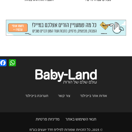
F
W
a
h
c
a
e
t
b
s
o
A
o
p
k
p
אודות אתר בייבילנד
צור קשר
תערוכת בייבילנד
תנאי השימוש באתר
מדיניות פרטיות
© 2025, כל הזכויות שמורות לפיליפ חדד יועצים בע"מ