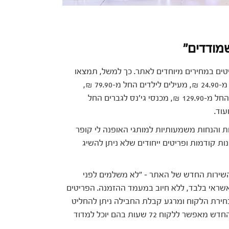
מודדים"
טים במחירים מיוחדים לאתר. כך למשל, תמצאו
סריגים לילדים החל מ-29.90 ₪, חולצות לילדים החל מ-24.90 ₪, מעילים לילדים החל מ-79.90 ₪,
ג'ינסים לילדים החל מ -39.90 ₪ מכנסי גי'נס לנשים החל מ-129.90 ₪, מכנסי גי'נס לגברים החל
ת והנחות משמעותיות למותגי האופנה לי קופר
נות קודמות ופריטים ייחודים שלא ניתן להשיג
 מהשירות החדש של האתר – "לא משלמים לפני
שראי בלבד, ללא חיוב במעמד ההזמנה. הפריטים
וקר לבחירת הלקוח ומרגע קבלת החבילה ניתן להחליט
אילו פריטים רוכשים ואילו פריטים מחזירים. השירות החדש מאפשר ללקוח 72 שעות בהם יוכל למדוד