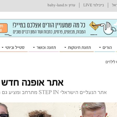
ראל
בייבילנד LIVE
ערוץ baby-land.tv
הורים
תזונת תינוקות
תזונה וכושר
סטייל וביוטי
לילדים
אתר אופנה חדש ל
אתר הנעליים הישראלי STEP IN מתרחב ומציע גם מותגי אופנה לכל המשפחה. הצצה