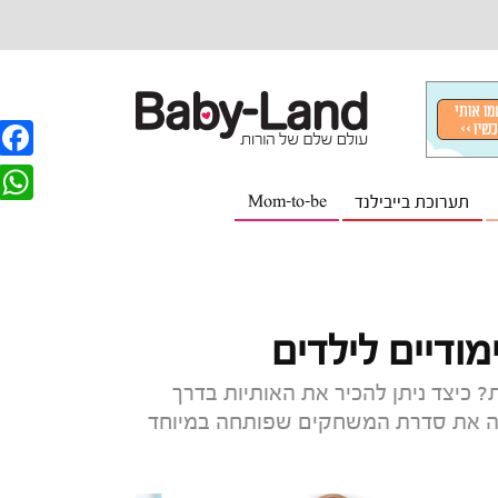
F
תערוכת בייבילנד
Mom-to-be
a
W
c
h
e
a
b
t
ודיים לילדים
o
s
o
 כיצד ניתן להכיר את האותיות בדרך
A
בילנד 2016, חברת גאוני מציגה את סדרת המשחקים שפותחה במיוחד
k
p
p