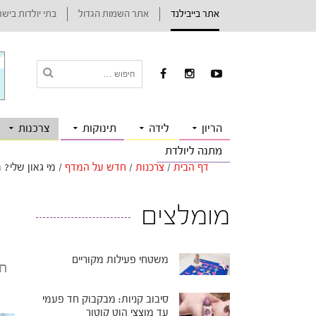
אתר בייבילנד
אתר השמות הגדול
בתי יולדות ביש
הריון
לידה
תינוקות
צרכנות
מתנה ליולדת
דף הבית
/
צרכנות
/
חדש על המדף
/
מי גאון שלי? 
מומלצים
משטחי פעילות מקוריים
סיבוב קניות: מבקבוק חד פעמי
עד מוצצי הוט קוטור