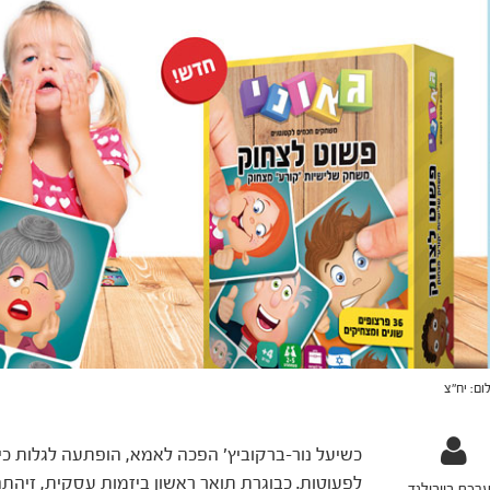
ום: יח"צ
כשיעל נור-ברקוביץ' הפכה לאמא, הופתעה לגלות כי 
לפעוטות. כבוגרת תואר ראשון ביזמות עסקית, זיה
רכת בייבילנד