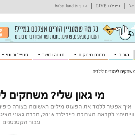
ראל
בייבילנד LIVE
ערוץ baby-land.tv
הורים
תזונת תינוקות
תזונה וכושר
סטייל וביוטי
משחקים לימודיים לילדים
מי גאון שלי? משחקים לימ
איך אפשר ללמד את הפעוט מילים ראשונות בצורה כיפית?
חווייתית? לקראת תערוכת ביי
עבור הקטנטנים