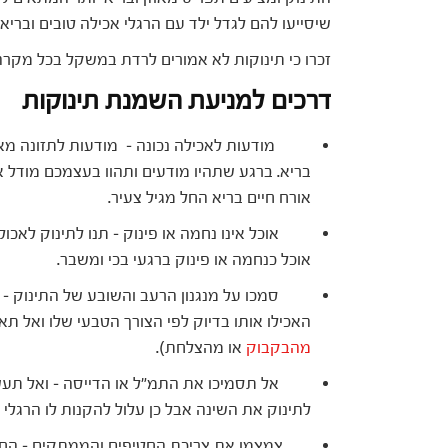
שיסייעו להם לגדל ילד עם הרגלי אכילה טובים ובריאי
זכרו כי תינוקות לא אמורים לרדת במשקל בכל מקרה.
דרכים למניעת השמנת תינוקות
מודעות לאכילה נכונה – מודעות לתזונה מאוז
בריא. ברגע שתהיו מודעים ותהוו בעצמכם מודל איש
אורח חיים בריא החל מגיל צעיר.
אוכל אינו נחמה או פינוק – תנו לתינוק לאכול 
אוכל כנחמה או פינוק ברגעי בכי ומשבר.
סמכו על מנגנון הרעב והשובע של התינוק – התי
האכילו אותו בדיוק לפי הצורך הטבעי שלו ואל תאב
מהבקבוק
או מהצלחת).
אל תסמיכו את התמ"ל או הדייסה – ואל תעשירו
לתינוק את השינה אבל כן עלול להקנות לו הרגלי א
צמצמו את צריכת החטיפים והממתקים – החליפו 