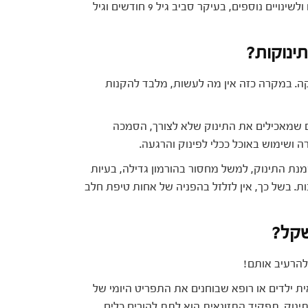
בהתאם לכישוריו המוטוריים, לשינויים התזונתיים שלו ולשינויים נוספים, בעיקר סביב גיל 9 חודשים וגיל
ינוקות?
ה. במקרה כזה אין מה לעשות, מלבד להקנות
ם שמאכילים את התינוק שלא לצורך, הסמכה
ושימוש באוכל ככלי לפינוק והרגעה.
מנת התינוק, למשל מחסור בהורמון גדילה, בעיות
ת. בשל כך, אין לזלזל בהפניה של אחות טיפת חלב
שקל?
להרעיב אותם!
ית ילדים או רופא שבוחנים את התפריט היומי של
תינוק. תפקיד התזונאית הוא לתת להורים כלים