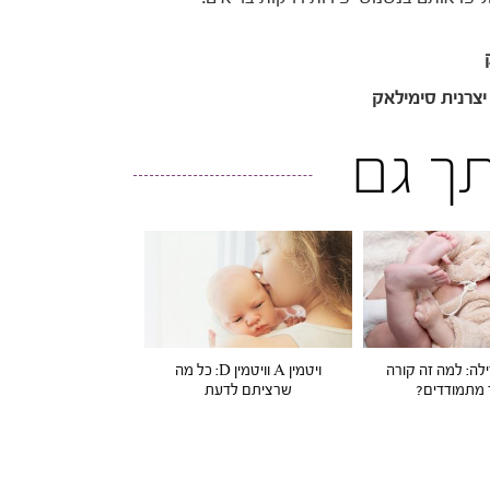
יצרנית סימילאק
ותך גם
לה: למה זה קורה
ויטמין A וויטמין D: כל מה
 מתמודדים?
שרציתם לדעת