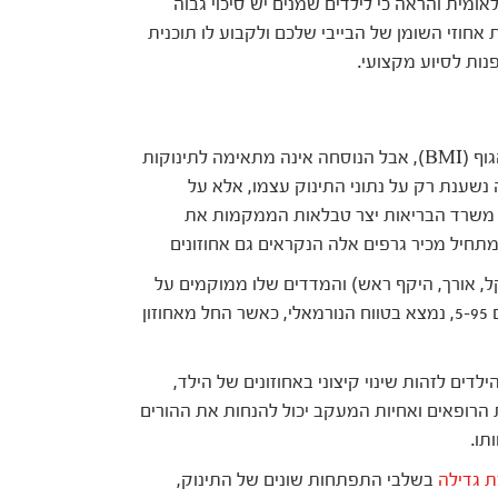
מית והראה כי לילדים שמנים יש סיכוי גבוה
אחוזי השומן של הבייבי שלכם ולקבוע לו תוכנית
נות לסיוע מקצועי.
אצל מבוגרים ישנה נוסחה הקובעת את מדד מסת הגוף (BMI), אבל הנוסחה אינה מתאימה לתינוקות
נשענת רק על נתוני התינוק עצמו, אלא על
ך. משרד הבריאות יצר טבלאות הממקמות את
מתחיל מכיר גרפים אלה הנקראים גם אחוזונים
, אורך, היקף ראש) והמדדים שלו ממוקמים על
גבי גרף הגדילה. כעיקרון כל מי שנמצא בין האחוזונים 5-95, נמצא בטווח הנורמאלי, כאשר החל מאחוזון
ים לזהות שינוי קיצוני באחוזונים של הילד,
ות הרופאים ואחיות המעקב יכול להנחות את ההורים
תו.
 גדילה
בשלבי התפתחות שונים של התינוק,