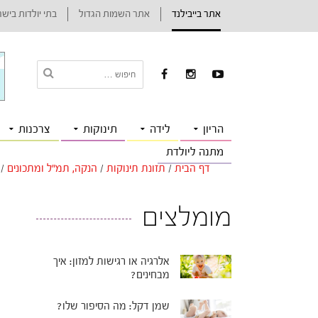
אתר בייבילנד
אתר השמות הגדול
בתי יולדות ביש
הריון
לידה
תינוקות
צרכנות
מתנה ליולדת
דף הבית
/
תזונת תינוקות
/
הנקה, תמ"ל ומתכונים
/
מומלצים
אלרגיה או רגישות למזון: איך
מבחינים?
שמן דקל: מה הסיפור שלו?