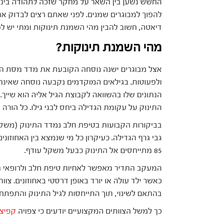
החשש נשען בין השאר על מחקר שזכה לתהודה בינלאו
להפוך למבוגרים שמנים. לפני שאתם רצים לבדוק את 
דיאטה, חשוב להבין מהי השמנת תינוקות ומתי יש לפ
מהי השמנת תינוקות?
ולפעוטות. בגילאים המוקדמים נקבעה נוסחה שאינה 
הנתונים שלו בהשוואה לקבוצת הגיל אליה הוא שיי
התינוק על עקומת הגדילה ביחס לבני גילו. כל הורה 
בביקורות הקבועות בטיפת חלב נמדד התינוק (משקל
85 מתייחסים אל התינוק כבעל משקל עודף.
המעקב התדיר מאפשר לאחיות טיפת חלב ולרופאי הילד
כאשר ילד עולה או יורד באופן דרסטי באחוזונים. צו
בהתאם לשינוי, תוך התייחסות לגיל התינוק והתפתחו
כך למשל הצוותים המקצועיים יודעים כי צפויה
קפיצת