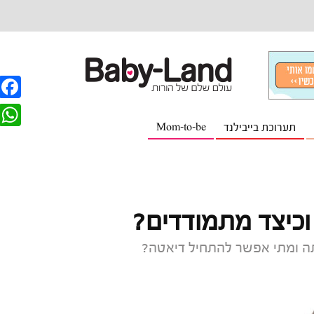
F
תערוכת בייבילנד
Mom-to-be
a
W
c
h
e
a
b
t
וכיצד מתמודדים?
o
s
o
תה ומתי אפשר להתחיל דיאטה?
A
k
p
p