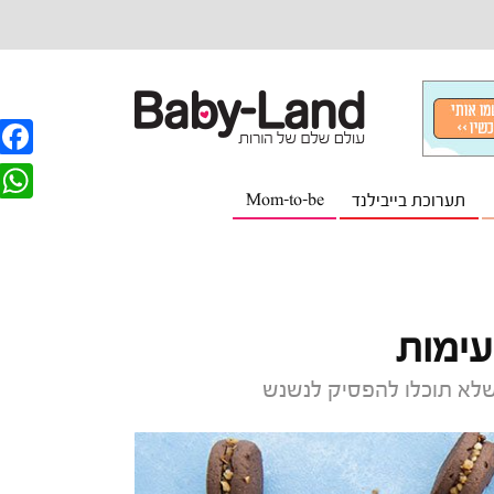
F
תערוכת בייבילנד
Mom-to-be
a
W
c
h
e
a
b
t
עימות
o
s
o
 שלא תוכלו להפסיק לנשנש
A
k
p
p