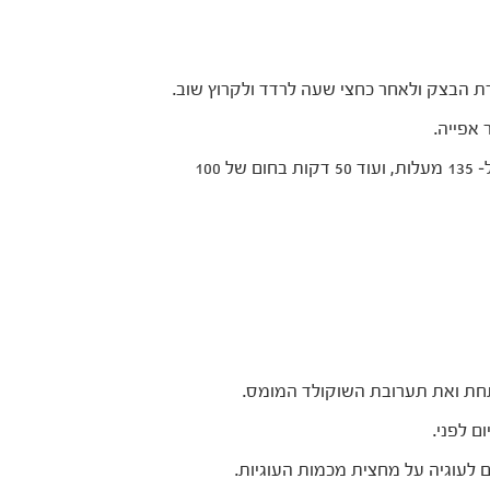
רת הבצק ולאחר כחצי שעה לרדד ולקרוץ שוב.
 אפייה.
אופים למשך כ– 12 דקות בתנור שחומם מראש ל– 135 מעלות, ועוד 50 דקות בחום של 100