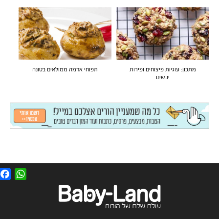
מתכון: עוגיות פיצוחים ופירות
תפוחי אדמה ממולאים בטונה
יבשים
F
W
a
h
c
a
e
t
b
s
o
A