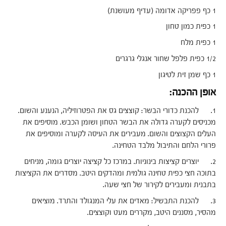
1 כף פפריקה אדומה (עדיף מעושנת)
1 כפית כמון טחון
1 כפית מלח
1/2 כפית פלפל שחור אנגלי גרגרים
1 כף שמן זית לטיגון
אופן ההכנה:
1. להכנת כדורי הבשר: קוצצים גס את הפטרוזיליה, הנענע והשום.
מכניסים לקערה גדולה את הבשר הטחון ושומן הכבש. מוסיפים את
העלים הקצוצים והשום. מעבירים את העיסה לקערה ומוסיפים את
פרורי הלחם והתיבול מלבד הטחינה.
2. יוצרים קציצות בינוניות. במרכז כל קציצה יוצרים גומה, מניחים
בתוכה חצי כפית טחינה גולמית ומהדקים היטב. מסדרים את הקציצות
בתבנית ומעבירים לקירור של חצי שעה.
3. להכנת התבשיל: מאדים את עלי המנגולד והתרד. מוציאים
מהסיר, מסננים היטב, מקררים מעט וקוצצים.