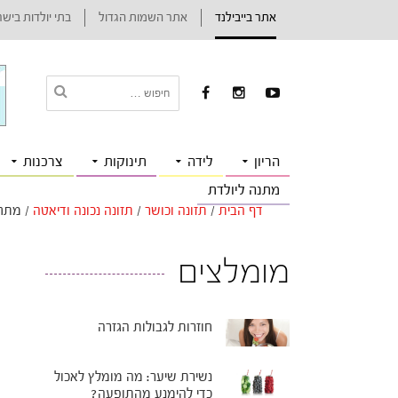
אתר בייבילנד
אתר השמות הגדול
בתי יולדות ביש
הריון
לידה
תינוקות
צרכנות
מתנה ליולדת
דף הבית
/
תזונה וכושר
/
תזונה נכונה ודיאטה
/
מתחילים די
מומלצים
חוזרות לגבולות הגזרה
נשירת שיער: מה מומלץ לאכול
כדי להימנע מהתופעה?