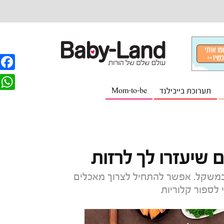
F
תערוכת בייבילנד
Mom-to-be
a
W
c
h
e
a
b
t
o
s
o
במשקל. אפשר להתחיל לצרוך מאכלים
A
 לספור קלוריות
k
p
p