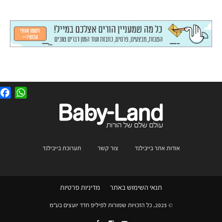
F
W
a
h
c
a
e
t
b
s
o
A
o
p
k
p
אודות אתר בייבילנד
צור קשר
תערוכת בייבילנד
תנאי השימוש באתר
מדיניות פרטיות
© 2025, כל הזכויות שמורות לפיליפ חדד יועצים בע"מ