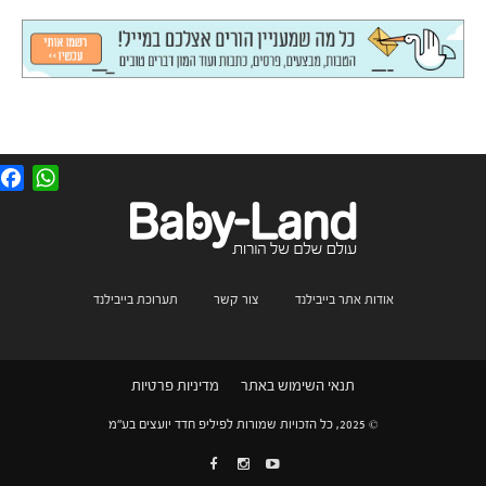
F
W
a
h
c
a
e
t
b
s
o
A
o
p
k
p
אודות אתר בייבילנד
צור קשר
תערוכת בייבילנד
תנאי השימוש באתר
מדיניות פרטיות
© 2025, כל הזכויות שמורות לפיליפ חדד יועצים בע"מ