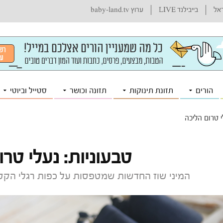
ראל
בייבילנד LIVE
ערוץ baby-land.tv
הורים
תזונת תינוקות
תזונה וכושר
סטייל וביוטי
י טרום הליכה
טבעוניות: נעלי טרו
המיני שוז החדשות שמטפסות על כפות רגלי הקטנ