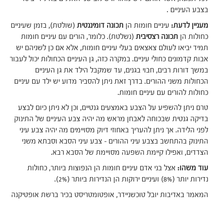
בצבע העיניים .
מעניין לדעת:
עיניים חומות הן
תכונה דומיננטית
(שולטת), בזמן שעיניים
כחולות הן
תכונה רצסיבית
(נשלטת). כלומר, הורים עם עיניים חומות
תמיד יביאו לעולם צאצאים בעלי עיניים חומות, אלא אם כן לשניהם יש
אבות קדמונים כחולי עיניים. במקרה כזה, גן העיניים הכחולות יכול לעבור
במשך דורות רבים, חבוי בגנים, עד שמקבל הילד את גן העיניים
הכחולות משני ההורים. בדרך זאת ניתן להסביר מדוע יש ילד עם עיניים
כחולות להורים עם עיניים חומות.
טרם ניתן להשפיע על הצבע באמצעים גנטיים, וכן לא ניתן כיום לבצע
בדיקה גנטית שבכוחה לאבחן מראש מה יהיה צבע העיניים של התינוק
לפני הלידה. אך ניתן להעריך באחוזי דיוק מסויימים מה יהיה צבע עיני
התינוק בהתחשב בצבע עיני ההורים – צבע עיני הסבא וסבתא משני
הצדדים, ואפילו קיימת השפעה מסויימת של הסבא רבא.
עוד משהו:
אצל בני אדם עיניים חומות הן הנפוצות ביותר, כחולות
נדירות יותר (8%) ועיניים ירוקות הן הנדירות ביותר (2%).
המאמר באדיבות יובל טוכשניידר, אופטומטריסט בכיר ברשת אופטיקנה