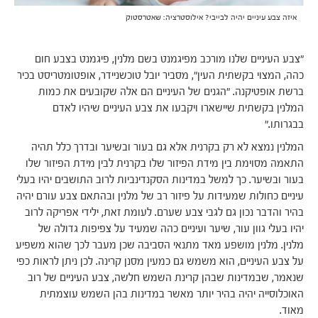
איזה צבע עיניים יהיה לבייבי? אילוסטרציה: שאטרסטוק
"צבע העיניים שלנו מורכב מפיגמנט בשם מלנין, פיגמנט בצבע חום
כהה, המצוי בקשתית העין", מסביר יובל טוכשניידר, אופטומטריסט בכיר
ברשת אופטיקנה. "הגנים של העיניים הם אלה שקובעים את כמות
המלנין בקשתית שיישארו ויקבעו את צבע העיניים שיהיו לאדם
בבגרותו."
המלנין נמצא לא רק בקרנית אלא גם בעור ובשיער ובדרך כלל תהיה
התאמה מסוימת בין מידת הפיזור שלו בקרנית לבין מידת הפיזור שלו
בעור ובשיער. כך למשל במדינות הסקנדינביות לרוב התושבים יהיו בעלי
עיניים כחולות שמעידות על פיזור רב של מלנין ובהתאם צבע עורם יהיה
בהיר והדבר נכון גם לגבי צבע שערם. לעומת זאת, ילידי אפריקה לרוב
יהיו בעלי גוון עור, שיער ועיניים כהה שמעיד על צפיפות גדולה של
מלנין. מלנין מושפע מאד מתנאי הסביבה שכן מעבר לכך שהוא משפיע
על צבע העיניים, הוא משמש גם כמעין מסנן קרינה. לכן ניתן לראות כפי
שנאמר, שבמדינות שבהן קרינת השמש חלשה, צבע העיניים של רוב
האוכלוסייה יהיה בהיר יותר מאשר במדינות בהן השמש עוצמתית
מאוד.