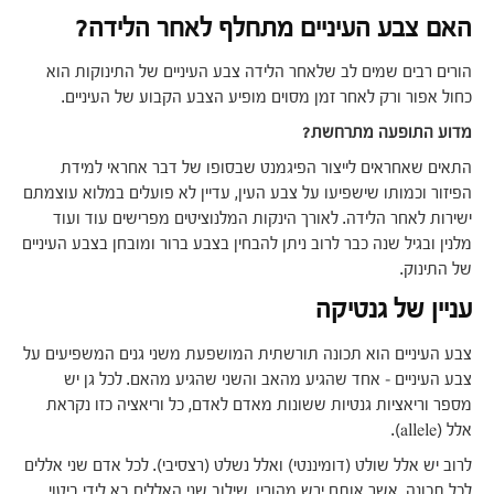
האם צבע העיניים מתחלף לאחר הלידה?
הורים רבים שמים לב שלאחר הלידה צבע העיניים של התינוקות הוא
כחול אפור ורק לאחר זמן מסוים מופיע הצבע הקבוע של העיניים.
מדוע התופעה מתרחשת?
התאים שאחראים לייצור הפיגמנט שבסופו של דבר אחראי למידת
הפיזור וכמותו שישפיעו על צבע העין, עדיין לא פועלים במלוא עוצמתם
ישירות לאחר הלידה. לאורך הינקות המלנוציטים מפרישים עוד ועוד
מלנין ובגיל שנה כבר לרוב ניתן להבחין בצבע ברור ומובחן בצבע העיניים
של התינוק.
עניין של גנטיקה
צבע העיניים הוא תכונה תורשתית המושפעת משני גנים המשפיעים על
צבע העיניים – אחד שהגיע מהאב והשני שהגיע מהאם. לכל גן יש
מספר וריאציות גנטיות ששונות מאדם לאדם, כל וריאציה כזו נקראת
אלל (allele).
לרוב יש אלל שולט (דומיננטי) ואלל נשלט (רצסיבי). לכל אדם שני אללים
לכל תכונה, אשר אותם ירש מהוריו. שילוב שני האללים בא לידי ביטוי