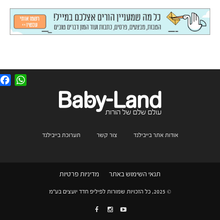
F
W
a
h
c
a
e
t
b
s
o
A
o
p
k
p
אודות אתר בייבילנד
צור קשר
תערוכת בייבילנד
תנאי השימוש באתר
מדיניות פרטיות
© 2025, כל הזכויות שמורות לפיליפ חדד יועצים בע"מ