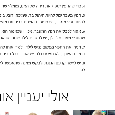
4. כדי שהחפץ יספוג את ריחה של האם, מומלץ שהיא תישן איתו לילה אחד לפחות.
5. חפץ מעבר יכול להיות חיתול בד, שמיכה, דובי, בו
להיות חפץ מעבר, ויש פעוטות המסתובבים עם מוצץ 
6. אסור לכבס את חפץ המעבר, מכיוון שכאמור הוא 
שהחפץ מאוד מלוכלך, יש להסביר לילד שתכבסו את ה
7. הניחו את החפץ במקום נגיש לילד, ולמדו אותו לה
במידת הצורך, ולא תצטרכו לחפש אחריו בכל הבית תו
8. יש ליישר קו עם הגננת ולבקש ממנה שתאפשר ל
לו.
אולי יעניין א