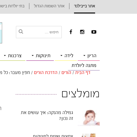
אתר בייבילנד
אתר השמות הגדול
בתי יולדות ביש
הריון
לידה
תינוקות
צרכנות
מתנה ליולדת
דף הבית
/
הורים
/
הדרכת הורים
/
חפץ מעבר: כל מ
מומלצים
ח
גמילה מהנקה: איך עושים את
זה נכון?
צחצוח שיניים לתינוקות