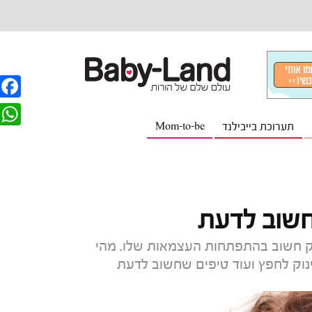
F
תערוכת בייבילנד
Mom-to-be
a
W
c
h
e
a
b
t
חשוב לדעת
o
s
o
לק חשוב בהתפתחות העצמאות שלו. מהי
A
נוק לחפץ ועוד טיפים שחשוב לדעת
k
p
p