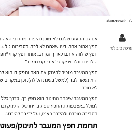
shutterstock
אם גם הפעוט שלכם לא מוכן להיפרד מהדובי האהוב,
חפ
רכת בייבילנד
חפץ שילווה אותם לאורך זמן רב. אותו חפץ קרוי "חפ
הילדים דונלד ויניקוט: "אובייקט מעבר".
חפץ המעבר מזכיר לתינוק את האם ותפקידו הוא להש
הוא נשאר לבד (למשל בשנת הלילה), וכן במקרים 
לא מוכר.
חפץ המעבר שיבחר התינוק הוא חפץ רך, בדרך כלל חי
למולל באצבעותיו. החפץ ספוג בריחו של התינוק וב
בסביבה מוכרת ולהיזכר באמו, ועל ידי כך להירגע.
תרומת חפץ המעבר לתינוק/פעוט