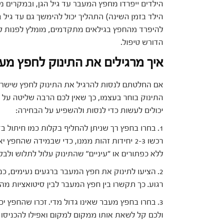
הילדים ייפרדו מחפץ המעבר עד גיל הגן, ובמקרים
הילד בזמן השינה) התהליך יכול להימשך גם עד גיל 
להיפרד מהחפץ בגילאים מתקדמים, מומלץ לפנות ליי
הדורש טיפול.
איך מרגילים את התינוק לחפץ מעב
אם החלטתם לנסות להרגיל את התינוק לחפץ שישרה
התינוק בוחר בעצמו, כך שאין לכם הרבה שליטה על
יכולים לעשות כדי לנסות ולהשפיע על הבחירה:
1. בחרו בחפץ רך שניתן להחליף בקלות כמו חיתול ב
רכשו 2-3 יחידות זהות ממנו, כדי שבמידה שהחפץ
ללא כפתורים או "עיניים" שהתינוק עלול לתלוש ולב
2. הציעו לתינוק את חפץ המעבר ברגעים נעימים, 
רגוע. כך תקשרו בין חפץ המעבר לבין סיטואציות מהנ
3. בחרו בחפץ מעבר שאינו גדול מדי. זכרו שהחפץ יכ
ולכם קל לשאת אותו ממקום למקום ואפילו להכניסו 