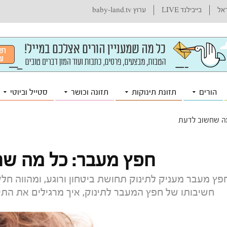
ראל
בייבילנד LIVE
ערוץ baby-land.tv
הורים
תזונת תינוקות
תזונה וכושר
סטייל וביוטי
ה שחשוב לדעת
חפץ מעבר: כל מה ש
פץ מעבר מעניק לתינוק תחושת ביטחון ורוגע, ומהווה ח
חשיבותו של חפץ המעבר לתינוק, איך מרגילים את התי