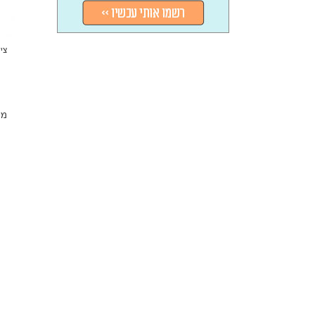
צילום: 
מע