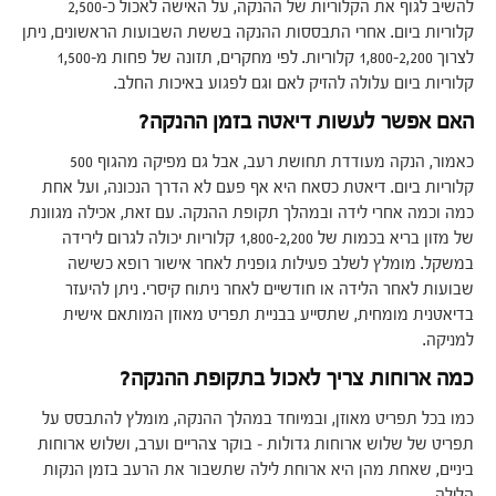
להשיב לגוף את הקלוריות של ההנקה, על האישה לאכול כ-2,500
קלוריות ביום. אחרי התבססות ההנקה בששת השבועות הראשונים, ניתן
לצרוך 1,800-2,200 קלוריות. לפי מחקרים, תזונה של פחות מ-1,500
קלוריות ביום עלולה להזיק לאם וגם לפגוע באיכות החלב.
האם אפשר לעשות דיאטה בזמן ההנקה?
כאמור, הנקה מעודדת תחושת רעב, אבל גם מפיקה מהגוף 500
קלוריות ביום. דיאטת כסאח היא אף פעם לא הדרך הנכונה, ועל אחת
כמה וכמה אחרי לידה ובמהלך תקופת ההנקה. עם זאת, אכילה מגוונת
של מזון בריא בכמות של 1,800-2,200 קלוריות יכולה לגרום לירידה
במשקל. מומלץ לשלב פעילות גופנית לאחר אישור רופא כשישה
שבועות לאחר הלידה או חודשיים לאחר ניתוח קיסרי. ניתן להיעזר
בדיאטנית מומחית, שתסייע בבניית תפריט מאוזן המותאם אישית
למניקה.
כמה ארוחות צריך לאכול בתקופת ההנקה?
כמו בכל תפריט מאוזן, ובמיוחד במהלך ההנקה, מומלץ להתבסס על
תפריט של שלוש ארוחות גדולות – בוקר צהריים וערב, ושלוש ארוחות
ביניים, שאחת מהן היא ארוחת לילה שתשבור את הרעב בזמן הנקות
הלילה.