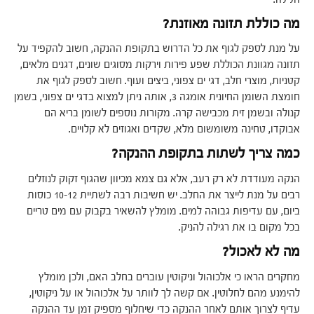
מה כוללת תזונה מאוזנת?
על מנת לספק לגוף את כל הדרוש בתקופת ההנקה, חשוב להקפיד על
תזונה מגוונת הכוללת שפע פירות וירקות מסוגים שונים, דגנים מלאים,
קטניות, מוצרי חלב, דגי ים צפוני, ביצים ועוף. חשוב לספק לגוף את
חומצת השומן החיונית אומגה 3, אותה ניתן למצוא בדגי ים צפוני, בשמן
קנולה ובשמן זית מכבישה קרה. מקורות נוספים לשומן בריא הם
אבוקדו, טחינה משומשום מלא, שקדים ואגוזים לא קלויים.
כמה צריך לשתות בתקופת ההנקה?
הנקה מעודדת לא רק רעב, אלא גם צמא מכיוון שהגוף זקוק לנוזלים
רבים על מנת לייצר את החלב. יש חשיבות רבה לשתיית 10-12 כוסות
ביום, עם עדיפות גבוהה למים. מומלץ להשאיר בקבוק עם מים טריים
בכל מקום בו את רגילה להניק.
מה לא לאכול?
מחקרים הראו כי אלכוהול וניקוטין עוברים בחלב האם, ולכן מומלץ
להימנע מהם לחלוטין. אם קשה לך לוותר על אלכוהול או על ניקוטין,
עדיף לצרוך אותם לאחר ההנקה כדי שיחלוף מספיק זמן עד ההנקה