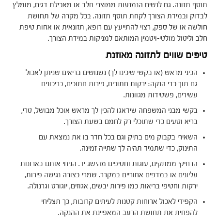
תוסף תזונה. גם לנשים הנמנעות ממוצרי חלב או מאכילת דגים, מומלץ
לבדוק ובמידת הצורך לקחת תוסף תזונה. בכל מקרה של תחושת
חולשה או של ספק, רצוי להתייעץ עם רופא, תזונאית או אחות טיפת
חלב וליטול מולטי-ויטמין המותאם למניקות במידת הצורך.
טיפים שווים לתזונה מאוזנת
הכיני מראש (או בקשי שיכינו לך) נשנושים בריאים שניתן לאכול
גם תוך כדי הנקה: ירקות חתוכים, פירות חתוכים, כריכונים
עשירים, פשטידות מגוונות.
בקשי מבני המשפחה שידאגו להכין לך מראש אוכל מבושל, טרי,
בריא וטעים כדי שתוכלי רק לחמם בשעת הצורך.
השאירי בקבוק מים בתיק וגם בכל חדר בו את נמצאת עם
התינוק, כדי שתמיד תהיה לך שתייה זמינה.
הרחיקי ממתקים, עוגות וחטיפים מהישג יד. הניחי אותם בארונות
עליונים או במדפים אחוריים במקרר. שמרי בצורה נגישה פירות,
ירקות וחטיפי בריאות כמו פירות יבשים, אגוזים, יוגורט וגרנולה.
הקפידי לאכול ארוחות קטנות לעיתים קרובות, כך תצליחי
להפחית את תחושת הרעב המאפיינת את ההנקה.