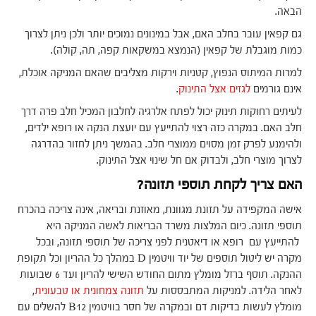
הבאה.
גם קפאין עובר בחלב האם, אבל במינונים נמוכים יותר ולכן ניתן לצרוך
כמות מוגבלת של קפאין (הנמצא במשקאות קפה, תה, קולה).
למרות המיתוס הנפוץ, קטניות וירקות מצליבים שהאם המניקה אוכלת,
אינם גורמים
לגזים אצל התינוק
.
לעיתים רחוקות תינוק יכול לפתח אלרגיה לחלבון המכיל חלב פרה דרך
חלב האם. במקרה כזה רצוי להתייעץ עם יועצת הנקה או רופא ילדים,
ולהימנע לפרק זמן מסוים ממוצרי חלב. בהמשך ניתן לחזור בהדרגה
לצרוך מוצרי חלב, ולבדוק אם חל שינוי אצל התינוק.
האם צריך לקחת תוספי תזונה?
אישה המקפידה על תזונת מגוונת, מאוזנת ובריאה, אינה צריכה בהכרח
תוספי תזונה. כיום המלצות משרד הבריאות לאשה המניקה היא
להתייעץ עם רופא או דיאטנית לפני צריכה של תוספי תזונה, ובכל
מקרה יש ליטול תוספים של יוד וויטמין D במהלך כל ההריון וכל תקופת
ההנקה. תוסף ברזל מומלץ מתום החודש השישי להריון ועד 6 שבועות
לאחר הלידה. למניקות המתבססות על
תזונה צמחונית או טבעונית
,
מומלץ לעשות בדיקות דם ובמקרה של חסר בוויטמין B12 להשלים עם