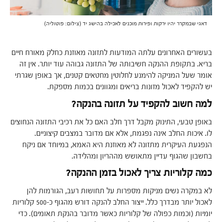
דאגי שבמקרר יהיו ירקות ופירות מוכנים לאכילה בהישג יד (צילום: פוטוליה)
בעשורים האחרונים עלתה המודעות לתזונה מאוזנת כחלק מאורח חיים
בריא. בתקופת ההנקה חשיבותה של התזונה גבוהה עוד יותר. אין זה
אומר שעל המניקה להימנע לחלוטין מחטאים קטנים, אך באופן שגרתי
יש להקפיד לאכול מזונות בריאים ומגוונים בכמות מספקת.
למה חשוב להקפיד על תזונה בהנקה?
באופן טבעי, התינוק מקבל דרך חלב האם כל את רכיבי התזונה הנחוצים
לו. איכות החלב אינה נפגמת, אלא אם מדובר במצבים קיצוניים.
הנפגעת העיקרית מתזונה לא מאוזנת היא האמא, במיוחד אם ניקח
בחשבון שהגוף עדיין מתאושש מההריון ומהלידה.
כמה קלוריות צריך לאכול בזמן ההנקה?
לא במקרה נשים מניקות מספרות על תחושות רעב, הגורמות להן
לאכול יותר מבדרך כלל. ייצור החלב להנקה דורש מהגוף כ-500 קלוריות
יומיות (וכמות כפולה של קלוריות כאשר מדובר בהנקת תאומים). כדי