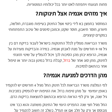
פחות תנועתי ויתפתח לאט יותר בכל יכולותיו המוטוריות.
איך מזהים אנמיה אצל תינוקות?
המחסור בחמצן בא לידי ביטוי אצל התינוק בעייפות מוגברת, חולשה,
חיוורון, חוסר תיאבון, חוסר שקט, וכמובן סימנים של עיכוב התפתחותי
במקרים קיצוניים.
משרד הבריאות ממליץ לכלל התינוקות בישראל לעבור בדיקת דם בין
גיל 9-18 חודשים על מנת לאבחן אנמיה. במידה והבדיקות מעידות על
אנמיה, הרופא יבחן מהן הסיבות לכך ויכול להמליץ על שינוי תזונתי
לתינוק, מתן סוג אחר של
ברזל
, קבלת ברזל במינון גבוה יותר או טיפול
אחר בהתאם לנסיבות.
מהן הדרכים למניעת אנמיה?
לפי המלצת משרד הבריאות לכל תינוק החל מגיל 4 חודשים יש להקפיד
באופן יומיומי על מתן טיפות ברזל. את הטיפות יש להפסיק בסביבות
גיל שנה, אך ורק לפי הוראת הרופא ובהתאם לתוצאות בדיקות הדם.
החל מגיל חצי שנה התפריט היומי של התינוק משתנה והוא כבר אינו
מבוסס אך ורק על חלב אם או תמ"ל. בשלב זה חשוב להקפיד על