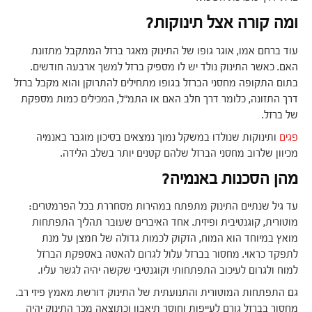
ומה קורה אצל תינוקות?
עוד ברחם אמו, אוגר גופו של התינוק מאגר ברזל המתקבל מתזונת
האם. כאשר התינוק נולד יש לו מספיק ברזל למשך ארבעה חודשים.
בתום התקופה מחסני הברזל בגופו מתחילים להתרוקן והוא מקבל ברזל
דרך התזונה, כלומר דרך חלב האם או התמ"ל, המכילים כמות מספקת
של ברזל.
פגים
ותינוקות שנולדו במשקל נמוך נמצאים בסיכון מוגבר באנמיה
מכיוון שלרוב מחסני הברזל שלהם קטנים יותר בשלב הלידה.
מהן הסכנות באנמיה?
עד גיל שנתיים התינוק מתפתח במהירות מסחררת בכל הפרמטרים:
מוטורית, קוגנטיבית ופיזית. אחד האיברים שעובר תהליך התפתחות
מואץ במיוחד הוא המוח, הזקוק לכמות גדולה של חמצן על מנת
לתפקד כראוי. מחסור בברזל עלול לגרום להאטה באספקת הברזל
למוח ולגרום לעיכוב התפתחותי וקוגנטיבי שקשה יהיה לגשר עליו.
גם התפתחות המוטורית והתנועתית של התינוק דורשת מאמץ פיזי רב.
מחסור בברזל גורם לעייפות וחוסר תיאבון וכתוצאה מכך התינוק יהיה