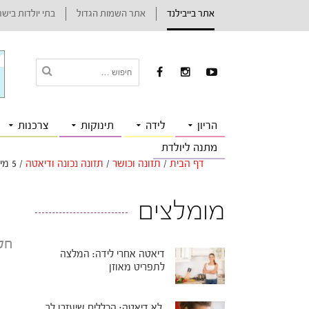
אתר בייבילנד
אתר השמות הגדול
בתי יולדות ביש
הריון
לידה
תינוקות
צרכנות
מתנה ליולדת
דף הבית
/
תזונה וכושר
/
תזונה נכונה ודיאטה
/
5 מיתוסים על גלוטן: מה האמת?
מומלצים
חלב
דיאטה אחרי לידה: המלצה
לתפריט מאוזן
לא דיאטה: הכללים שיעזרו לך