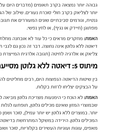
יותר לצליאק בקרב חולי סוכרת נעורים. שילוב של 
גנטית, וגורמים סביבתיים שונים המעוררים את תגוב
מפתוגן (חיידק או נגיף), או לחץ נפשי.
האמת:
מחקרים מראים כי כל עוד לא אובחנה מחלת
דיאטה ללא גלוטן אינה נחוצה. דבר זה נכון גם לגבי 
צליאק או אלרגיה לחיטה (תגובה אלרגית המייצרת נוגדנים מסוג IgE), דיאטה ללא ג
מיתוס 5: דיאטה ללא גלוטן מסייעת לירידה במשקל
בין שיטות הדיאטה הנפוצות היום, רבים מחליטים לה
על הבצקים יצליחו לרזות בקלות.
האמת:
לא הוכח כי הימנעות מצריכת גלוטן מביאה ל
שבמוצרי המזון שאינם מכילים גלוטן, תופתעו לגלות 
יותר. במוצרים ללא גלוטן יש יותר עמילן, סוכר ושמ
המכילים גלוטן. הירידה במשקל המתרחשת בדיאטה 
מאפים, עוגות ועוגיות העשירים בקלוריות, סוכר ושומן