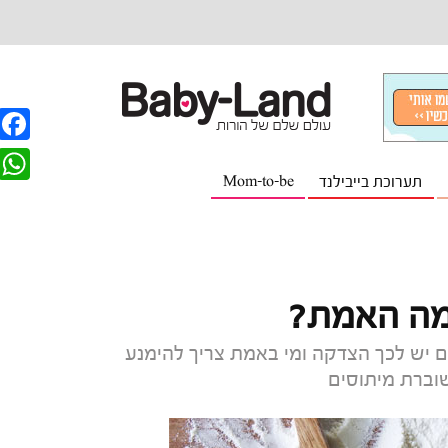
F
תערוכת בייבילנד
Mom-to-be
a
W
c
h
e
a
b
t
o
s
o
אם יש לכך הצדקה ומי באמת צריך להימנע
A
שוברת מיתוסים
k
p
p