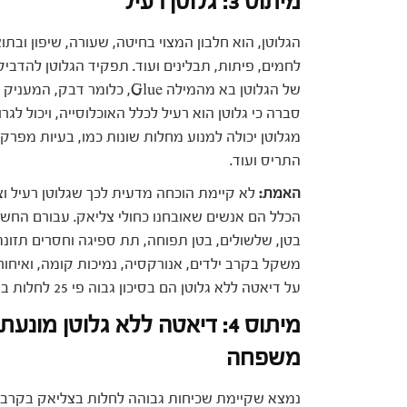
מיתוס 3: גלוטן רעיל
הגלוטן, הוא חלבון המצוי בחיטה, שעורה, שיפון ובתוצ
לחמים, פיתות, תבלינים ועוד. תפקיד הגלוטן להדב
של הגלוטן בא מהמילה Glue, כל
סברה כי גלוטן הוא רעיל לכלל האוכלוסייה, ויכול לג
מגלוטן יכולה למנוע מחלות שונות כמו, בעיות מפרק
התריס ועוד.
האמת:
לא קיימת הוכחה מדעית לכך שגלוטן רעיל וצר
הכלל הם אנשים שאובחנו כחולי צליאק. עבורם החשיפ
בטן, שלשולים, בטן תפוחה, תת ספיגה וחסרים תזונתי
משקל בקרב ילדים, אנורקסיה, נמיכות קומה, ואיחו
על דיאטה ללא גלוטן הם בסיכון גבוה פי 25 לחלות בסרטן מסוג לימפומה, לעומת שאר האוכלוסייה.
מיתוס 4: דיאטה ללא גלוטן מ
משפחה
נמצא שקיימת שכיחות גבוהה לחלות בצליאק בקרב א