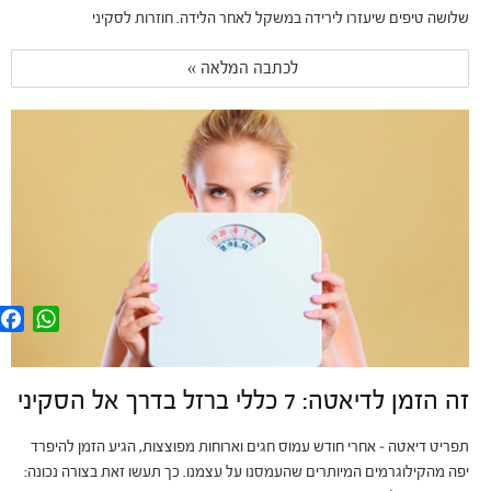
שלושה טיפים שיעזרו לירידה במשקל לאחר הלידה. חוזרות לסקיני
לכתבה המלאה » 
F
W
a
h
c
a
e
t
b
s
זה הזמן לדיאטה: 7 כללי ברזל בדרך אל הסקיני
o
A
o
p
k
p
תפריט דיאטה – אחרי חודש עמוס חגים וארוחות מפוצצות, הגיע הזמן להיפרד
יפה מהקילוגרמים המיותרים שהעמסנו על עצמנו. כך תעשו זאת בצורה נכונה: