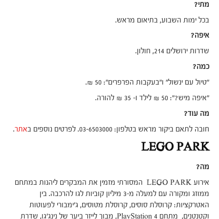
מתי?
בכל ימות השבוע, בתיאום מראש.
איפה?
שדרות ירושלים 214, חולון.
כמה?
"טיול עם ינשול" ו"בעקבות הפרפרים": 50 ₪.
"איפה מיש?": 50 ₪ לילד ו- 35 ₪ להורה.
מה עוד?
חובה לתאם ביקור מראש בטלפון: 03-6503000. לפרטים נוספים ב
אתר
.
LEGO PARK
מה?
אירוע LEGO PARK המסורתי מזמין את המבקרים ליהנות במתחם
ממוזג ומקורה עם למעלה מ-3 מיליון קוביות לגו להרכבה. בין
האטרקציות: קרוסלת סוסים, קרוסלת מטוסים, ג'ימבורי לפעוטות
וקטנטנים, מתחם PlayStation 4, מבוך לייזר ביער של נינג'גו, שדרת