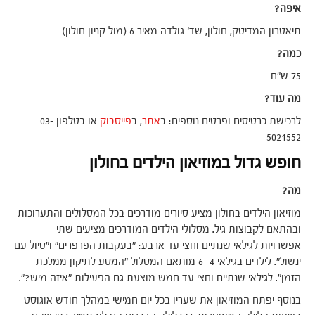
איפה?
תיאטרון המדיטק, חולון, שד' גולדה מאיר 6 (מול קניון חולון)
כמה?
75 ש"ח
מה עוד?
לרכישת כרטיסים ופרטים נוספים: ב
אתר
, ב
פייסבוק
או בטלפון 03-
5021552
חופש גדול במוזיאון הילדים בחולון
מה?
מוזיאון הילדים בחולון מציע סיורים מודרכים בכל המסלולים והתערוכות
ובהתאם לקבוצות גיל. מסלולי הילדים המודרכים מציעים שתי
אפשרויות לגילאי שנתיים וחצי עד ארבע: "בעקבות הפרפרים" ו"טיול עם
ינשול". לילדים בגילאי 4 -6 מותאם המסלול "המסע לתיקון ממלכת
הזמן". לגילאי שנתיים וחצי עד חמש מוצעת גם הפעילות "איזה מיש?".
בנוסף יפתח המוזיאון את שעריו בכל יום חמישי במהלך חודש אוגוסט