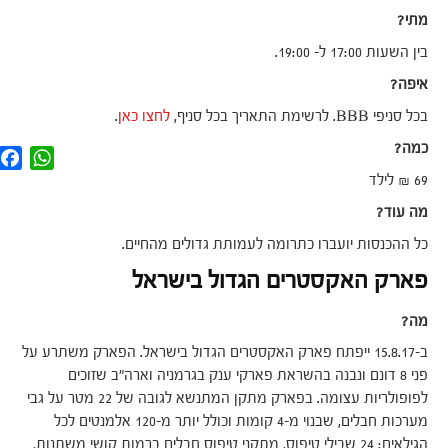
מתי?
בין השעות 17:00 ל- 19:00.
איפה?
בכל סניפי BBB. לרשימת התאריך בכל סניף,
לחצו כאן
.
כמה?
F
W
a
h
69 ₪ לילד
c
a
e
t
מה עוד?
b
s
o
A
כל ההכנסות יועברו כתרומה לעמותת גדולים מהחיים.
o
p
k
p
פארק האקסטרים הגדול בישראל
מה?
ב-15.8.17 ייפתח פארק האקסטרים הגדול בישראל. הפארק משתרע על
פני 8 דונם ונבנה בהשראת פארקי ענק בגרמניה וארה"ב שזוכים
לפופולריות עצומה. בפארק מתקן המתנשא לגובה של 22 מטר על גבי
מערכות חבלים, שבנוי מ-4 קומות וכולל יותר מ-120 אלמנטים לכל
הגילאים: 24 שבילי טיפוס, מתקני טיפוס חבלים ברמות קושי משתנות,