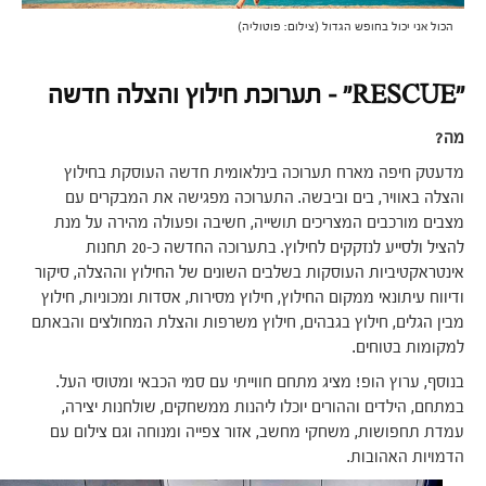
הכול אני יכול בחופש הגדול (צילום: פוטוליה)
"RESCUE" – תערוכת חילוץ והצלה חדשה
מה?
מדעטק חיפה מארח תערוכה בינלאומית חדשה העוסקת בחילוץ
והצלה באוויר, בים וביבשה. התערוכה מפגישה את המבקרים עם
מצבים מורכבים המצריכים תושייה, חשיבה ופעולה מהירה על מנת
להציל ולסייע לנזקקים לחילוץ. בתערוכה החדשה כ-20 תחנות
אינטראקטיביות העוסקות בשלבים השונים של החילוץ וההצלה, סיקור
ודיווח עיתונאי ממקום החילוץ, חילוץ מסירות, אסדות ומכוניות, חילוץ
מבין הגלים, חילוץ בגבהים, חילוץ משרפות והצלת המחולצים והבאתם
למקומות בטוחים.
בנוסף, ערוץ הופ! מציג מתחם חווייתי עם סמי הכבאי ומטוסי העל.
במתחם, הילדים וההורים יוכלו ליהנות ממשחקים, שולחנות יצירה,
עמדת תחפושות, משחקי מחשב, אזור צפייה ומנוחה וגם צילום עם
הדמויות האהובות.