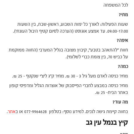
לכל המשפחה
מתי?
שעות הפעילות: לאורך כל ימות השבוע, ראשון-שבת, בין השעות
09:00-17:00. עד אמצע אוגוסט (הערכה לסיום קטיף היבול העונתי).
איפה?
חוות "להתאהב בטבע", קיבוץ מצובה בגליל המערבי (החווה ממוקמת
על כביש 70, בין צומת כברי לשלומי).
כמה?
מחיר כניסה לאדם מעל גיל 3 – 30 ₪. מחיר ק"ג ליצ'י שנקטף – 25 ₪.
מחיר כניסה במבצע לחברי הפייסבוק של אוצרות הגליל ומדפיסי קופון
באתר הבית- 25 ₪.
מה עוד?
בחווה קיימת גישה לנכים. למידע נוסף: בטלפון 077-9964628 או ב
אתר
.
קיץ בנמל עין גב