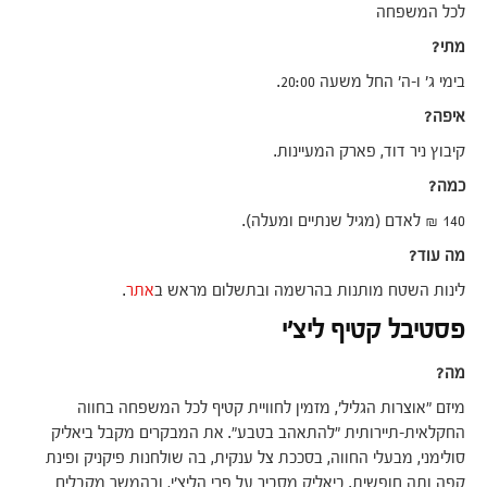
לכל המשפחה
מתי?
בימי ג' ו-ה' החל משעה 20:00.
איפה?
קיבוץ ניר דוד, פארק המעיינות.
כמה?
140 ₪ לאדם (מגיל שנתיים ומעלה).
מה עוד?
לינות השטח מותנות בהרשמה ובתשלום מראש ב
אתר
.
פסטיבל קטיף ליצ'י
מה?
מיזם "אוצרות הגליל', מזמין לחוויית קטיף לכל המשפחה בחווה
החקלאית-תיירותית "להתאהב בטבע". את המבקרים מקבל ביאליק
סולימני, מבעלי החווה, בסככת צל ענקית, בה שולחנות פיקניק ופינת
קפה ותה חופשית. ביאליק מסביר על פרי הליצ'י, ובהמשך מקבלים