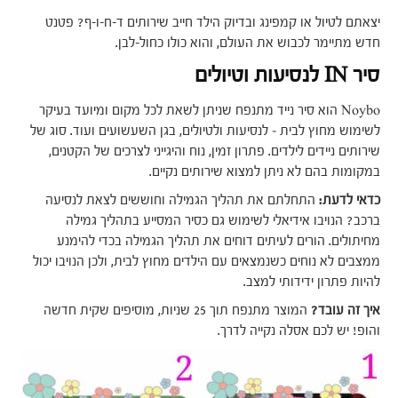
יצאתם לטיול או קמפינג ובדיוק הילד חייב שירותים ד-ח-ו-ף? פטנט
חדש מתיימר לכבוש את העולם, והוא כולו כחול-לבן.
סיר IN לנסיעות וטיולים
Noybo הוא סיר נייד מתנפח שניתן לשאת לכל מקום ומיועד בעיקר
לשימוש מחוץ לבית – לנסיעות ולטיולים, בגן השעשועים ועוד. סוג של
שירותים ניידים לילדים. פתרון זמין, נוח והיגייני לצרכים של הקטנים,
במקומות בהם לא ניתן למצוא שירותים נקיים.
כדאי לדעת:
התחלתם את תהליך הגמילה וחוששים לצאת לנסיעה
ברכב? הנויבו אידיאלי לשימוש גם כסיר המסייע בתהליך גמילה
מחיתולים. הורים לעיתים דוחים את תהליך הגמילה בכדי להימנע
ממצבים לא נוחים כשנמצאים עם הילדים מחוץ לבית, ולכן הנויבו יכול
להיות פתרון ידידותי למצב.
איך זה עובד?
המוצר מתנפח תוך 25 שניות, מוסיפים שקית חדשה
והופ! יש לכם אסלה נקייה לדרך.