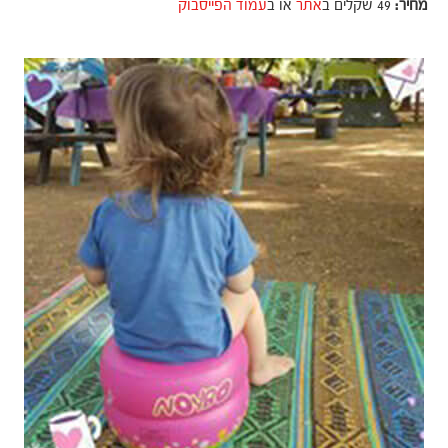
מחיר:
49 שקלים ב
אתר
או ב
עמוד הפייסבוק