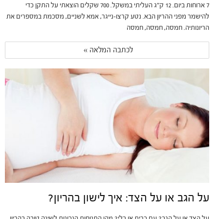
7 ארוחות ביום. 12 ק"ג העליתי במשקל. 700 שקלים הוצאתי על התקן כדי
להישמר מפני ההריון הבא. נטע קרצו-נייגר, אמא לשניים, מסכמת במספרים את
הריונותיה. חמסה, חמסה, חמסה
לכתבה המלאה » 
על הגב או על הצד: איך לישון בהריון?
על הצד או על הגב? עם כרית או בלי? מהן התנוחות הנכונות לשינה טובה בהריון,