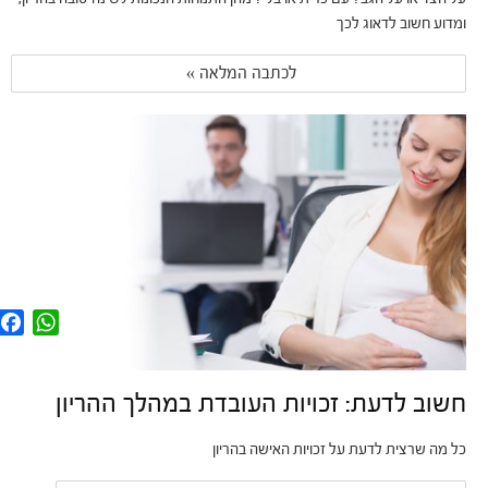
ומדוע חשוב לדאוג לכך
לכתבה המלאה » 
F
W
a
h
c
a
e
t
b
s
חשוב לדעת: זכויות העובדת במהלך ההריון
o
A
o
p
k
p
כל מה שרצית לדעת על זכויות האישה בהריון